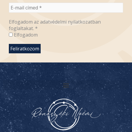
Elfogadom az adatvédelmi nyilatkozatban
foglaltakat.
*
Elfogadom