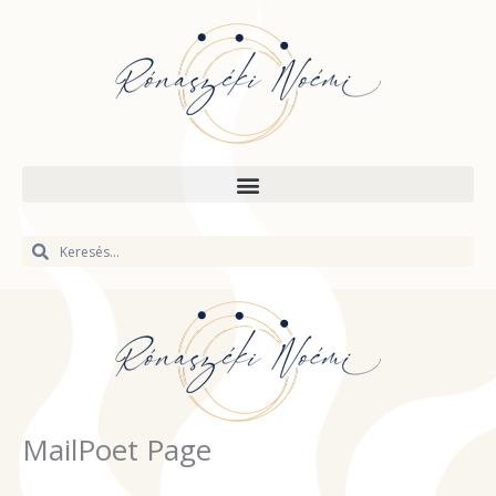
Skip
to
content
Keresés
Keresés
MailPoet Page