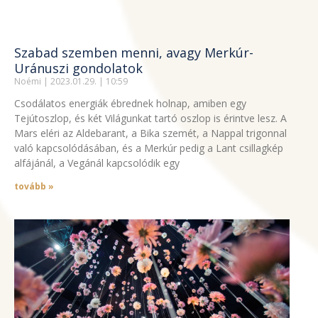
Szabad szemben menni, avagy Merkúr-
Uránuszi gondolatok
Noémi
2023.01.29.
10:59
Csodálatos energiák ébrednek holnap, amiben egy
Tejútoszlop, és két Világunkat tartó oszlop is érintve lesz. A
Mars eléri az Aldebarant, a Bika szemét, a Nappal trigonnal
való kapcsolódásában, és a Merkúr pedig a Lant csillagkép
alfájánál, a Vegánál kapcsolódik egy
tovább »