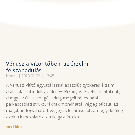
Vénusz a Vízöntőben, az érzelmi
felszabadulás
Noémi
2023.01.02.
13:45
A Vénusz-Plútó együttállással abszolút gyökeres érzelmi
átalakulással indult az idei év. Bizonyos érzelmi mintáknak,
ahogy az életet magát eddig megélted, és adott
párkapcsolati struktúráknak mondhattál végleg búcsút. Ez
magában foglalhatott végleges lezárásokat, ám egyidejűleg
azok a kapcsolatok, amik igazi értekre
tovább »