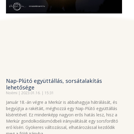
Nap-Plútó együttállás, sorsátalakítás
lehetősége
Noémi
2023.01.16.
15:31
Január 18.-án végre a Merkúr is abbahagyja hátrálását, és
begyújtja a rakétáit, méghozzá egy Nap-Plútó együttállás
kíséretével. Ez mindenképp nagyon erős hatás lesz, hisz a
Merkúr gondolkodásmódbeli irányváltását egy sorsfordító
erő kíséri. Gyökeres változással, elhatározással kezdődik
meg a földi irányba,