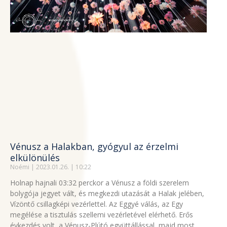
Vénusz a Halakban, gyógyul az érzelmi
elkülönülés
Noémi
2023.01.26.
10:22
Holnap hajnali 03:32 perckor a Vénusz a földi szerelem
bolygója jegyet vált, és megkezdi utazását a Halak jelében,
Vízöntő csillagképi vezérlettel. Az Eggyé válás, az Egy
megélése a tisztulás szellemi vezérletével elérhető. Erős
évkezdés volt, a Vénusz-Plútó együttállással, majd most,