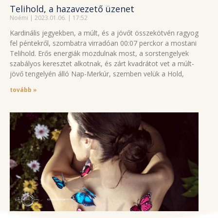
Telihold, a hazavezető üzenet
Noémi
2023.01.06.
17:52
Kardinális jegyekben, a múlt, és a jövőt összekötvén ragyog
fel péntekről, szombatra virradóan 00:07 perckor a mostani
Telihold. Erős energiák mozdulnak most, a sorstengelyek
szabályos keresztet alkotnak, és zárt kvadrátot vet a múlt-
jövő tengelyén álló Nap-Merkúr, szemben velük a Hold,
tovább »