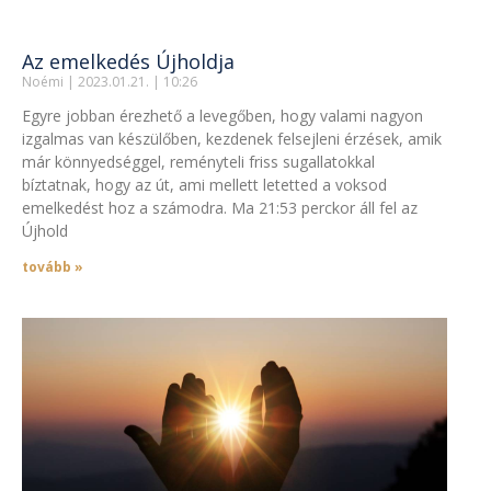
Az emelkedés Újholdja
Noémi
2023.01.21.
10:26
Egyre jobban érezhető a levegőben, hogy valami nagyon
izgalmas van készülőben, kezdenek felsejleni érzések, amik
már könnyedséggel, reményteli friss sugallatokkal
bíztatnak, hogy az út, ami mellett letetted a voksod
emelkedést hoz a számodra. Ma 21:53 perckor áll fel az
Újhold
tovább »