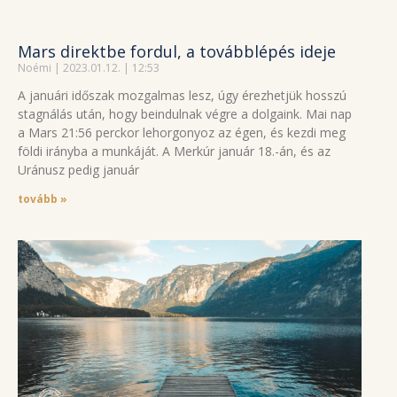
Mars direktbe fordul, a továbblépés ideje
Noémi
2023.01.12.
12:53
A januári időszak mozgalmas lesz, úgy érezhetjük hosszú
stagnálás után, hogy beindulnak végre a dolgaink. Mai nap
a Mars 21:56 perckor lehorgonyoz az égen, és kezdi meg
földi irányba a munkáját. A Merkúr január 18.-án, és az
Uránusz pedig január
tovább »