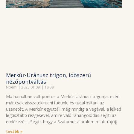
Merkúr-Uránusz trigon, időszerű
nézőpontváltás
Noémi
2023.01.09.
18:39
Ma hajnalban volt pontos a Merkúr-Uránusz trigonja, ezért
már csak visszatekinteni tudunk, és tudatosítani az
üzenetét. A Merkúr együttáll még mindig a Vegával, a lelked
legtisztább rezgésével, amire való ráhangolódás segíti az
emlékezést. Segíti, hogy a Szaturnuszi uralom miatt rájöjj
tovább »