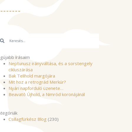
resés
Keresés
gújabb írásaim
Neptunusz irányváltása, és a sorstengely
cikluszárása
Bak Telihold margójára
Mit hoz a retrográd Merkúr?
Nyári napforduló üzenete…
Beavató Újhold, a Nimród koronájánál
tegóriák
Csillagfürkész Blog
(230)