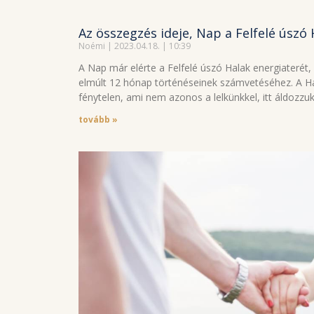
Az összegzés ideje, Nap a Felfelé úszó
Noémi
2023.04.18.
10:39
A Nap már elérte a Felfelé úszó Halak energiaterét, 
elmúlt 12 hónap történéseinek számvetéséhez. A Hal
fénytelen, ami nem azonos a lelkünkkel, itt áldozzu
tovább »