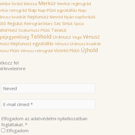
Merkúr
rektbe fordul
Meissa
Merkúr regtrográd
Nap
rkúr retrográd
Nap-Plútó együttállás
Nap-
Neptunusz
ánusz kvadrát
Nimród
Nyári napforduló
útó
Sirius
Regulus
Sas
Retrográd Mars
Spica
aturnusz
Tavaszi
Szaturnusz-Plútó
Telihold
Vénusz
Uránusz
péjegyenlőség
Vega
nusz-Neptunusz együttállás
Vénusz-Uránusz kvadrát
Újhold
Vízöntő Plútó
nusz Plútó
Vénusz retrográd
atkozz fel
hírleveleimre
Elfogadom az adatvédelmi nyilatkozatban
foglaltakat.
*
Elfogadom