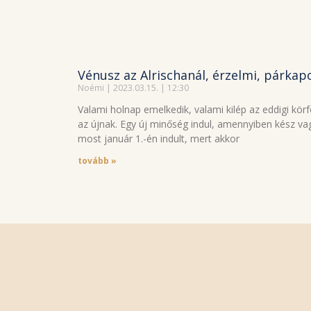
Vénusz az Alrischanál, érzelmi, párkapc
Noémi
2023.03.15.
12:30
Valami holnap emelkedik, valami kilép az eddigi kör
az újnak. Egy új minőség indul, amennyiben kész v
most január 1.-én indult, mert akkor
tovább »