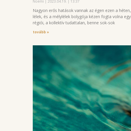
Noémi
2023.04.19.
13:37
Nagyon erős hatások vannak az égen ezen a héten, 
lélek, és a mélylélek bolygója kézen fogta volna e
régiói, a kollektív tudattalan, benne sok-sok
tovább »