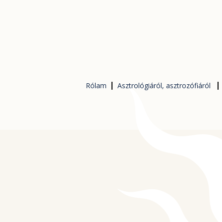
Skip
to
content
Rólam
Asztrológiáról, asztrozófiáról