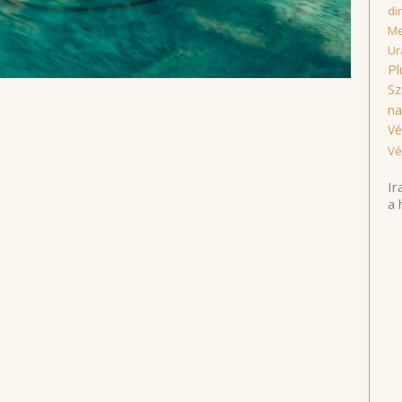
di
Me
Ur
Pl
Sz
na
Vé
Vé
Ir
a 