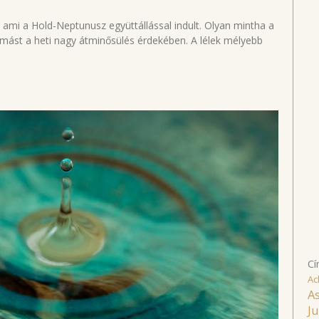
ami a Hold-Neptunusz együttállással indult. Olyan mintha a
gymást a heti nagy átminősülés érdekében. A lélek mélyebb
Cí
Ac
As
Ju