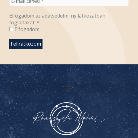
Elfogadom az adatvédelmi nyilatkozatban
foglaltakat.
*
Elfogadom