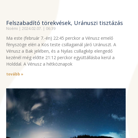
Felszabadító törekvések, Uránuszi tisztázás
Noémi
2024.02.07.
06:39
Ma este (február 7.-én) 22:45 perckor a Vénusz emelő
fényszöge eléri a Kos teste csillagainál járó Uránuszt. A
Vénusz a Bak jelében, és a Nyilas csillagkép elengedő
kezénél még előtte 21:12 perckor együttállásba kerül a
Holddal. A Vénusz a hétköznapok
tovább »