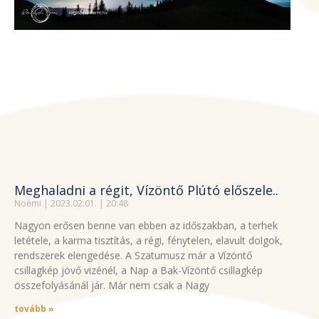
Meghaladni a régit, Vízöntő Plútó előszele..
Noémi
2023.02.01.
20:48
Nagyon erősen benne van ebben az időszakban, a terhek
letétele, a karma tisztítás, a régi, fénytelen, elavult dolgok,
rendszerek elengedése. A Szaturnusz már a Vízöntő
csillagkép jövő vizénél, a Nap a Bak-Vízöntő csillagkép
összefolyásánál jár. Már nem csak a Nagy
tovább »