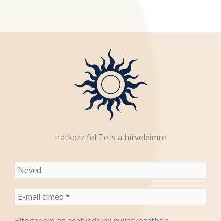
iratkozz fel Te is a hírveleimre
Elfogadom az adatvédelmi nyilatkozatban