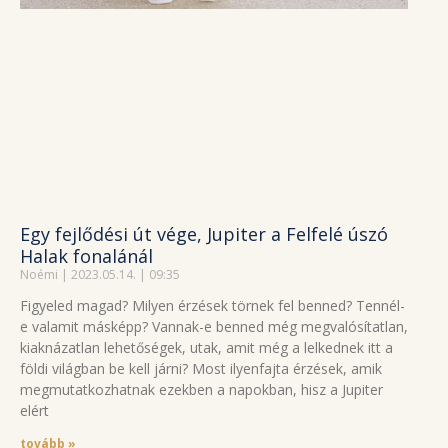
Egy fejlődési út vége, Jupiter a Felfelé úszó
Halak fonalánál
Noémi
2023.05.14.
09:35
Figyeled magad? Milyen érzések törnek fel benned? Tennél-
e valamit másképp? Vannak-e benned még megvalósítatlan,
kiaknázatlan lehetőségek, utak, amit még a lelkednek itt a
földi világban be kell járni? Most ilyenfajta érzések, amik
megmutatkozhatnak ezekben a napokban, hisz a Jupiter
elért
tovább »