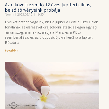
Az elkövetkezendő 12 éves Jupiteri ciklus,
belső törvényeink próbája
Noémi
2023.05.16.
19:35
Erős két hétben vagyunk, hisz a Jupiter a Felfelé úszó Halak
fonalának az elérésével kirajzolódni látszik az égen egy égi
háromszög, aminek az alapja a Mars, és a Plútó
szembenállása, és az ő oppozíciójukra kerül rá a Jupiter.
Először a
tovább »