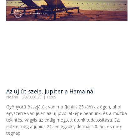
Az új út szele, Jupiter a Hamalnál
Noémi
2023.06.23.
16:09
Gyönyörű összjáték van ma (június 23.-án) az égen, ahol
egyszerre van jelen az új jövő látképe bennünk, és a múltba
tekintés, vagyis az eddig megtett utunk tudatosítása. Ezt
előzte meg a június 21.-én egzakt, de már 20.-án, és még
tegnap