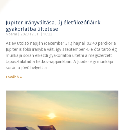
Jupiter irányváltása, új életfilozófiáink
gyakorlatba ültetése
Noémi
2023.12.31.
10:22
Az év utolsó napján (december 31.) hajnali 03:40 perckor a
Jupiter is földi irányba vált, így szeptember 4.-e óta tartó égi
munkája során elkezdi gyakorlatba ültetni a megszerzett
tapasztalatait a hétköznapjainkban. A Jupiter égi munkája
során a jövő helyett a
tovább »