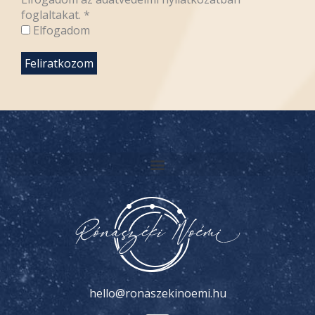
foglaltakat.
*
Elfogadom
hello@ronaszekinoemi.hu