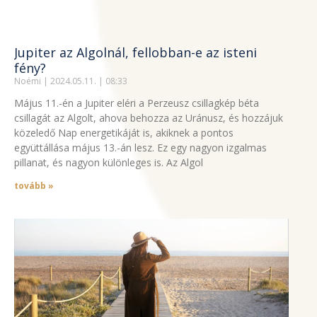
Jupiter az Algolnál, fellobban-e az isteni
fény?
Noémi
2024.05.11.
08:33
Május 11.-én a Jupiter eléri a Perzeusz csillagkép béta
csillagát az Algolt, ahova behozza az Uránusz, és hozzájuk
közeledő Nap energetikáját is, akiknek a pontos
együttállása május 13.-án lesz. Ez egy nagyon izgalmas
pillanat, és nagyon különleges is. Az Algol
tovább »