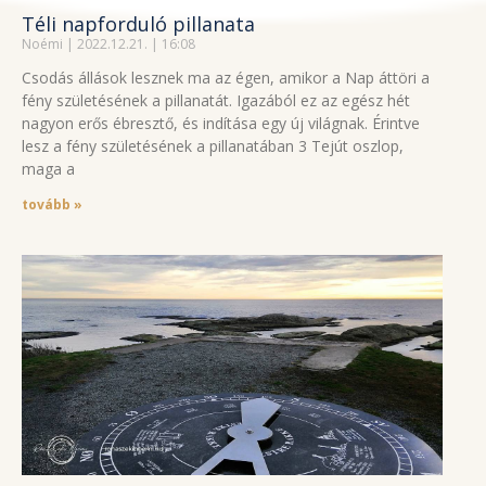
Téli napforduló pillanata
Noémi
2022.12.21.
16:08
Csodás állások lesznek ma az égen, amikor a Nap áttöri a
fény születésének a pillanatát. Igazából ez az egész hét
nagyon erős ébresztő, és indítása egy új világnak. Érintve
lesz a fény születésének a pillanatában 3 Tejút oszlop,
maga a
tovább »