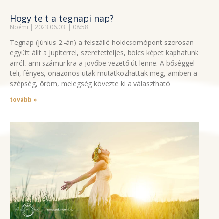
Hogy telt a tegnapi nap?
Noémi
2023.06.03.
08:58
Tegnap (június 2.-án) a felszálló holdcsomópont szorosan
együtt állt a Jupiterrel, szeretetteljes, bölcs képet kaphatunk
arról, ami számunkra a jövőbe vezető út lenne. A bőséggel
teli, fényes, önazonos utak mutatkozhattak meg, amiben a
szépség, öröm, melegség kövezte ki a választható
tovább »