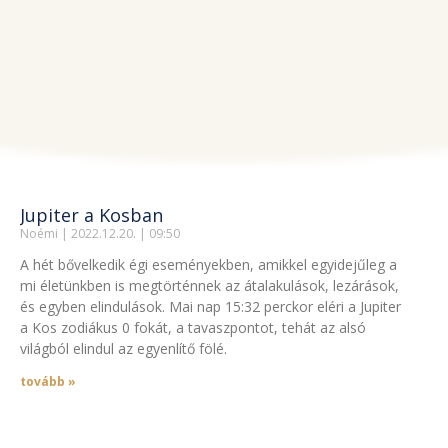
Jupiter a Kosban
Noémi
2022.12.20.
09:50
A hét bővelkedik égi eseményekben, amikkel egyidejűleg a
mi életünkben is megtörténnek az átalakulások, lezárások,
és egyben elindulások. Mai nap 15:32 perckor eléri a Jupiter
a Kos zodiákus 0 fokát, a tavaszpontot, tehát az alsó
világból elindul az egyenlítő fölé.
tovább »