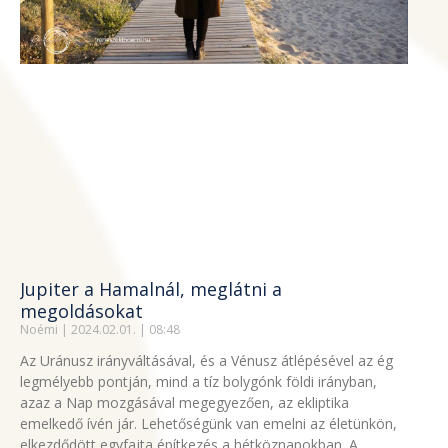
Jupiter a Hamalnál, meglátni a
megoldásokat
Noémi
2024.02.01.
08:48
Az Uránusz irányváltásával, és a Vénusz átlépésével az ég
legmélyebb pontján, mind a tíz bolygónk földi irányban,
azaz a Nap mozgásával megegyezően, az ekliptika
emelkedő ívén jár. Lehetőségünk van emelni az életünkön,
elkezdődött egyfajta építkezés a hétköznapokban. A