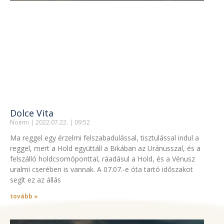
Dolce Vita
Noémi
2022.07.22.
09:52
Ma reggel egy érzelmi felszabadulással, tisztulással indul a
reggel, mert a Hold együttáll a Bikában az Uránusszal, és a
felszálló holdcsomóponttal, ráadásul a Hold, és a Vénusz
uralmi cserében is vannak. A 07.07.-e óta tartó időszakot
segít ez az állás
tovább »