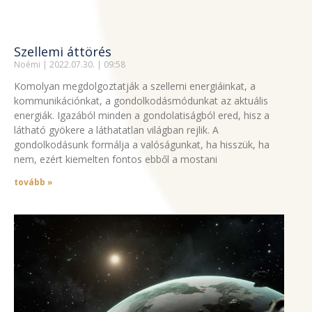
Szellemi áttörés
Noémi
2022.07.30.
09:58
Komolyan megdolgoztatják a szellemi energiáinkat, a
kommunikációnkat, a gondolkodásmódunkat az aktuális
energiák. Igazából minden a gondolatiságból ered, hisz a
látható gyökere a láthatatlan világban rejlik. A
gondolkodásunk formálja a valóságunkat, ha hisszük, ha
nem, ezért kiemelten fontos ebből a mostani
tovább »