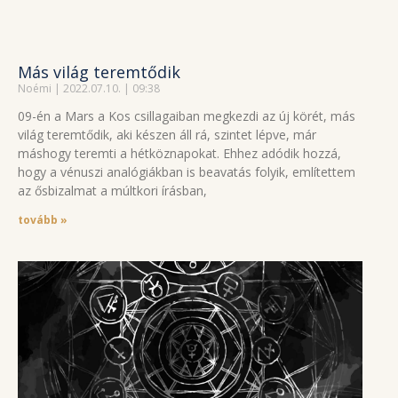
Más világ teremtődik
Noémi
2022.07.10.
09:38
09-én a Mars a Kos csillagaiban megkezdi az új körét, más
világ teremtődik, aki készen áll rá, szintet lépve, már
máshogy teremti a hétköznapokat. Ehhez adódik hozzá,
hogy a vénuszi analógiákban is beavatás folyik, említettem
az ősbizalmat a múltkori írásban,
tovább »