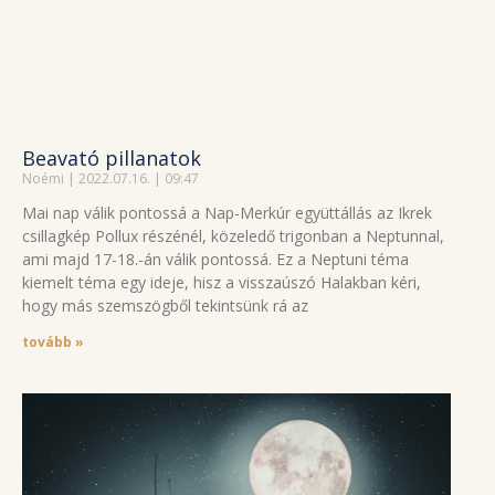
Beavató pillanatok
Noémi
2022.07.16.
09:47
Mai nap válik pontossá a Nap-Merkúr együttállás az Ikrek
csillagkép Pollux részénél, közeledő trigonban a Neptunnal,
ami majd 17-18.-án válik pontossá. Ez a Neptuni téma
kiemelt téma egy ideje, hisz a visszaúszó Halakban kéri,
hogy más szemszögből tekintsünk rá az
tovább »