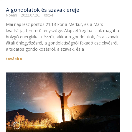
A gondolatok és szavak ereje
Noémi
2022.07.26.
09:54
Mai nap lesz pontos 21:13-kor a Merkúr, és a Mars
kvadrátja, teremtő fényszöge. Alapvetőleg ha csak magát a
bolygó energiákat nézzük, akkor a gondolatok, és a szavak
általi önlegyőzésről, a gondolatiságból fakadó cselekvésről,
a tudatos gondolkozásról, a szavak, és a
tovább »