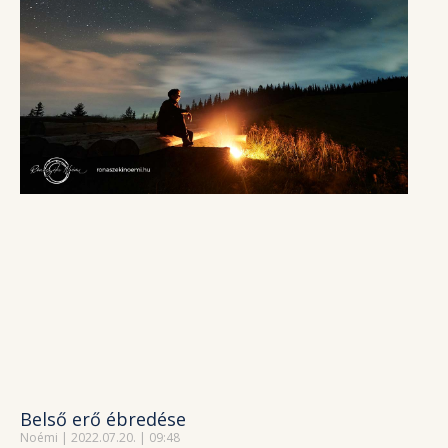
Belső erő ébredése
Noémi
2022.07.20.
09:48