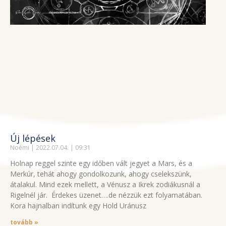
Új lépések
Noémi
2022.07.04.
09:31
Holnap reggel szinte egy időben vált jegyet a Mars, és a
Merkúr, tehát ahogy gondolkozunk, ahogy cselekszünk,
átalakul. Mind ezek mellett, a Vénusz a Ikrek zodiákusnál a
Rigelnél jár. Érdekes üzenet….de nézzük ezt folyamatában.
Kora hajnalban indítunk egy Hold Uránusz
tovább »