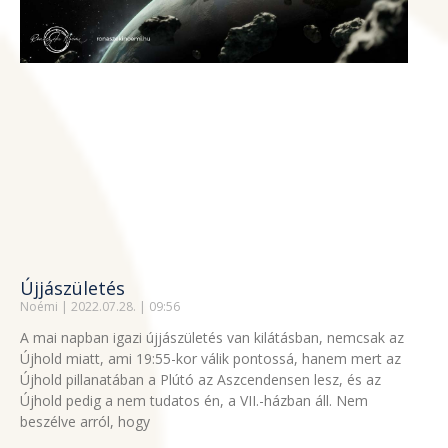
Újjászületés
Noémi
2022.07.28.
09:56
A mai napban igazi újjászületés van kilátásban, nemcsak az
Újhold miatt, ami 19:55-kor válik pontossá, hanem mert az
Újhold pillanatában a Plútó az Aszcendensen lesz, és az
Újhold pedig a nem tudatos én, a VII.-házban áll. Nem
beszélve arról, hogy