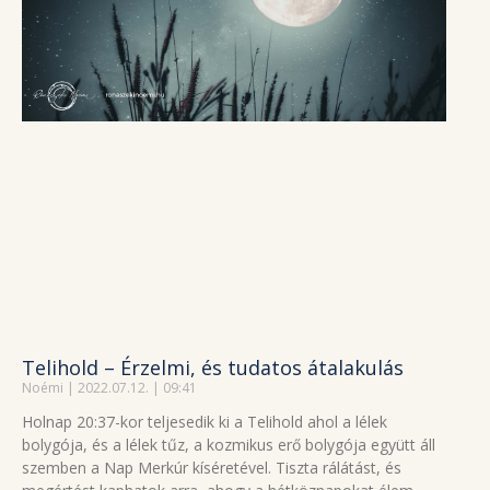
Telihold – Érzelmi, és tudatos átalakulás
Noémi
2022.07.12.
09:41
Holnap 20:37-kor teljesedik ki a Telihold ahol a lélek
bolygója, és a lélek tűz, a kozmikus erő bolygója együtt áll
szemben a Nap Merkúr kíséretével. Tiszta rálátást, és