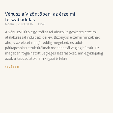
Vénusz a Vízöntőben, az érzelmi
felszabadulás
Noémi
2023.01.02.
13:45
A Vénusz-Plútó együttállással abszolút gyökeres érzelmi
átalakulással indult az idei év. Bizonyos érzelmi mintáknak,
ahogy az életet magát eddig megélted, és adott
párkapcsolati struktúráknak mondhattál végleg búcsút. Ez
magában foglalhatott végleges lezárásokat, ám egyidejűleg
azok a kapcsolatok, amik igazi értekre
tovább »