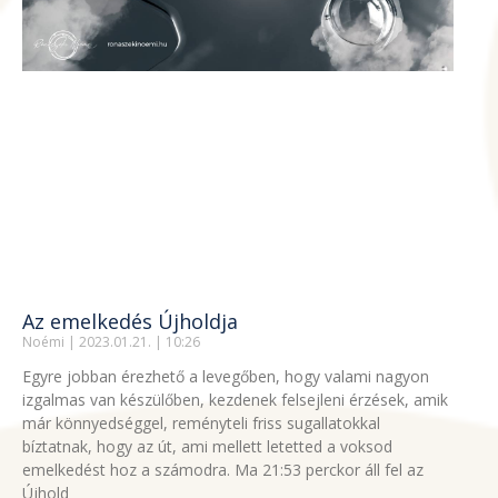
Az emelkedés Újholdja
Noémi
2023.01.21.
10:26
Egyre jobban érezhető a levegőben, hogy valami nagyon
izgalmas van készülőben, kezdenek felsejleni érzések, amik
már könnyedséggel, reményteli friss sugallatokkal
bíztatnak, hogy az út, ami mellett letetted a voksod
emelkedést hoz a számodra. Ma 21:53 perckor áll fel az
Újhold