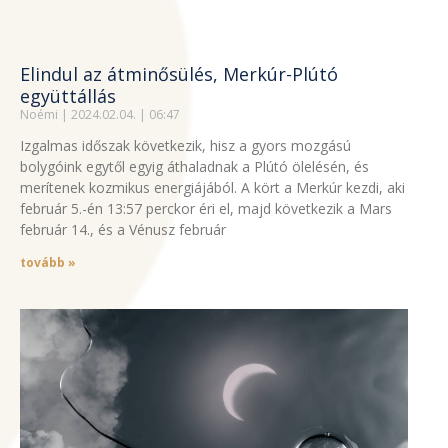
Elindul az átminősülés, Merkúr-Plútó
együttállás
Noémi
2024.02.04.
06:47
Izgalmas időszak következik, hisz a gyors mozgású
bolygóink egytől egyig áthaladnak a Plútó ölelésén, és
merítenek kozmikus energiájából. A kört a Merkúr kezdi, aki
február 5.-én 13:57 perckor éri el, majd következik a Mars
február 14., és a Vénusz február
tovább »