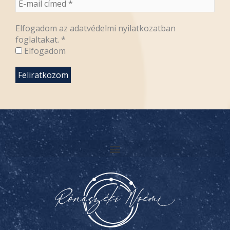
Elfogadom az adatvédelmi nyilatkozatban
foglaltakat.
*
Elfogadom