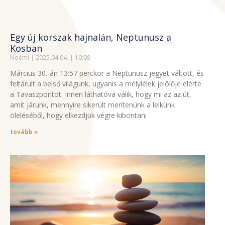
Egy új korszak hajnalán, Neptunusz a
Kosban
Noémi
2025.04.04.
10:08
Március 30.-án 13:57 perckor a Neptunusz jegyet váltott, és
feltárult a belső világunk, ugyanis a mélylélek jelölője elérte
a Tavaszpontot. Innen láthatóvá válik, hogy mi az az út,
amit járunk, mennyire sikerült merítenünk a lelkünk
öleléséből, hogy elkezdjük végre kibontani
tovább »