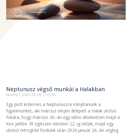
Neptunusz végső munkái a Halakban
Noémi
2025.03.16.
15:50
Egy picit érdemes a Neptunuszra irányítanunk a
figyelmünket, aki március elején átlépett a Halak utolsó
fokára, hogy március 30.-án egy időre áttekintsen majd a
Kos jelébe. Itt egészen október 22.-ig időzik, majd egy
utolsó retrográd fordulat után 2026.január 26.-án végleg