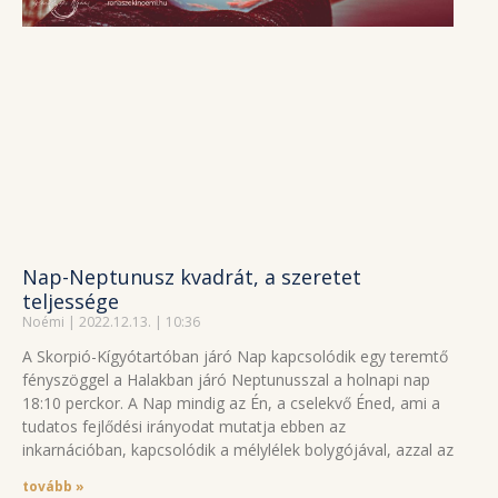
Nap-Neptunusz kvadrát, a szeretet
teljessége
Noémi
2022.12.13.
10:36
A Skorpió-Kígyótartóban járó Nap kapcsolódik egy teremtő
fényszöggel a Halakban járó Neptunusszal a holnapi nap
18:10 perckor. A Nap mindig az Én, a cselekvő Éned, ami a
tudatos fejlődési irányodat mutatja ebben az
inkarnációban, kapcsolódik a mélylélek bolygójával, azzal az
tovább »