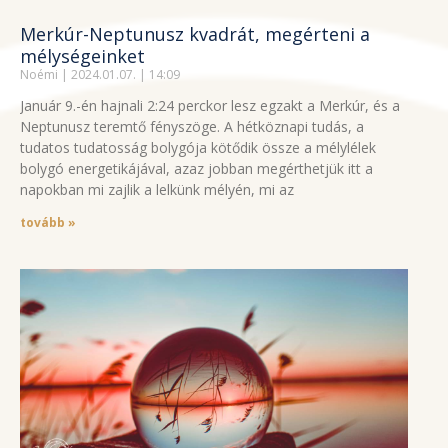
Merkúr-Neptunusz kvadrát, megérteni a
mélységeinket
Noémi
2024.01.07.
14:09
Január 9.-én hajnali 2:24 perckor lesz egzakt a Merkúr, és a
Neptunusz teremtő fényszöge. A hétköznapi tudás, a
tudatos tudatosság bolygója kötődik össze a mélylélek
bolygó energetikájával, azaz jobban megérthetjük itt a
napokban mi zajlik a lelkünk mélyén, mi az
tovább »