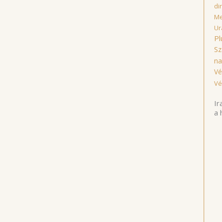
di
Me
Ur
Pl
Sz
na
Vé
Vé
Ir
a 