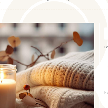
Ke
Le
Ka