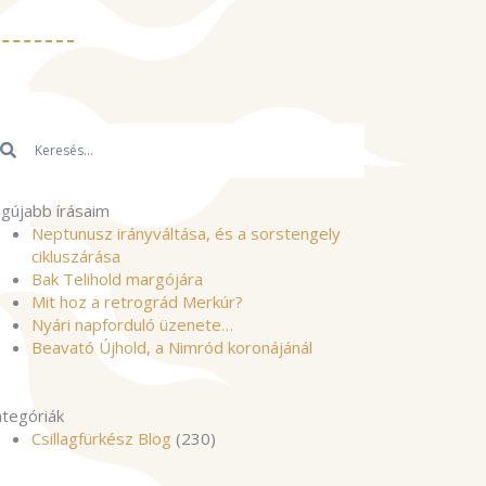
resés
Keresés
gújabb írásaim
Neptunusz irányváltása, és a sorstengely
cikluszárása
Bak Telihold margójára
Mit hoz a retrográd Merkúr?
Nyári napforduló üzenete…
Beavató Újhold, a Nimród koronájánál
tegóriák
Csillagfürkész Blog
(230)