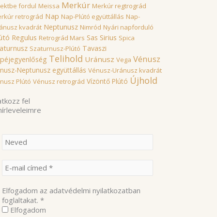
Merkúr
rektbe fordul
Meissa
Merkúr regtrográd
Nap
rkúr retrográd
Nap-Plútó együttállás
Nap-
Neptunusz
ánusz kvadrát
Nimród
Nyári napforduló
útó
Sirius
Regulus
Sas
Retrográd Mars
Spica
aturnusz
Tavaszi
Szaturnusz-Plútó
Telihold
Vénusz
Uránusz
péjegyenlőség
Vega
nusz-Neptunusz együttállás
Vénusz-Uránusz kvadrát
Újhold
Vízöntő Plútó
nusz Plútó
Vénusz retrográd
atkozz fel
hírleveleimre
Elfogadom az adatvédelmi nyilatkozatban
foglaltakat.
*
Elfogadom