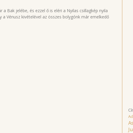
a Bak jelébe, és ezzel ő is eléri a Nyilas csillagkép nyila
Így a Vénusz kivételével az összes bolygónk már emelkedő
Cí
Ac
As
Ju