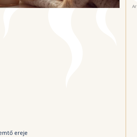
Ar
remtő ereje