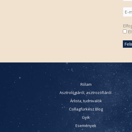
Elfo
El
Rólam
Asztrológiáról, asztrozófiáról
Árlista, tudnivalók
Csillagfürkész Blog
Gyik
Események