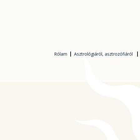
Skip
to
content
Rólam
Asztrológiáról, asztrozófiáról