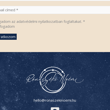
gadom az adatvédelmi nyilatkozatban foglaltakat.
*
fogadom
hello@ronaszekinoemi.hu
F