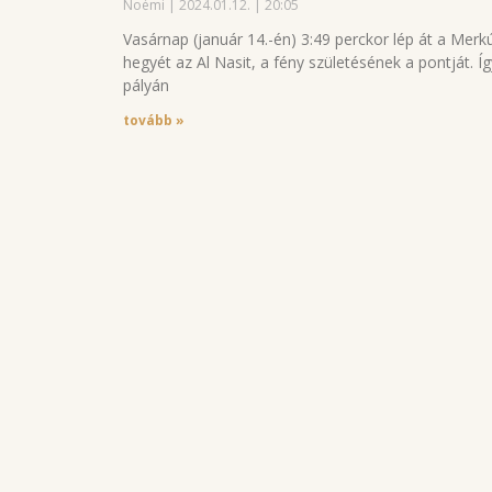
Noémi
2024.01.12.
20:05
Vasárnap (január 14.-én) 3:49 perckor lép át a Merkúr 
hegyét az Al Nasit, a fény születésének a pontját. 
pályán
tovább »