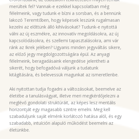
merültek fel? Vannak-e ezekkel kapcsolatban még
félelmeink, vagy tudunk-e bízni a sorsban, és a bennünk
lakozó Teremtőben, hogy képesek leszünk rugalmasan
kezelni az előttünk álló kihívásokat? Tudunk-e nyitottá
válni az új eszmékre, az innovatív megoldásokra, az új
kapcsolódásokra, és szellemi tapasztalásokra, ami vár
ránk az Ikrek jelében? Ugyanis minden jegyváltás sikere,
az előző jegy megdolgozottságára épül. Az anyagi
félelmeink, beragadásaink elengedése jelentheti a
sikerét, hogy befogadóvá váljunk a tudatunk
kitágítására, és belevessük magunkat az ismeretlenbe.
Aki nyitottan tudja fogadni a változásokat, beemelve az
életébe a tanulásvágyat, illetve meri megkérdőjelezni a
meglévő gondolati struktúráit, az képes lesz mentális
horizontját egy magasabb szintre emelni. Meg kell
szabaduljunk saját elménk korlátozó hatása alól, és egy
szabadabb, intuíción alapuló működést beemelni az
életünkbe.