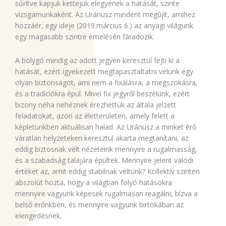
sűrítve kapjuk kettejük elegyének a hatását, szinte
vizsgamunkaként. Az Uránusz mindent megújít, amihez
hozzáér, egy ideje (2019.március 6.) az anyagi világunk
egy magasabb szintre emelésén fáradozik.
A bolygó mindig az adott jegyen keresztül fejti ki a
hatását, ezért igyekezett megtapasztaltatni velünk egy
olyan biztonságot, ami nem a fixálásra, a megszokásra,
és a tradíciókra épül. Mivel fix jegyről beszélünk, ezért
bizony néha nehéznek érezhettük az általa jelzett
feladatokat, azon az életterületen, amely felett a
képletünkben aktuálisan halad. Az Uránusz a minket érő
váratlan helyzeteken keresztül akarta megtanítani, az
eddig biztosnak vélt nézeteink mennyire a rugalmasság,
és a szabadság talajára épültek. Mennyire jelent valódi
értéket az, amit eddig stabilnak véltünk? Kollektív szinten
abszolút hozta, hogy a világban folyó hatásokra
mennyire vagyunk képesek rugalmasan reagálni, bízva a
belső erőnkben, és mennyire vagyunk birtokában az
elengedésnek.