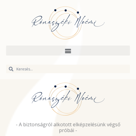
Skip
to
content
Keresés
Keresés
- A biztonságról alkotott elképzelésünk végső
próbái -