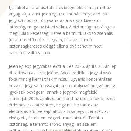
Igazából az Uránusztól nincs idegenebb téma, mint az
anyag síkja, amit jelenleg az otthonául helyt adó Bika
jegy szimbolizál, ő ugyanis az anyagból kivezető
látószög, maga az isteni szikra. A biztonságunk záloga a
megújulási képesség, illetve a bennünk lakozó zseniális
(újra)teremtő erő kell legyen, hisz az állandó
biztonságkeresés eléggé ellenállóvá tehet minket
bármiféle változásnak.
Jelenleg épp jegyváltás előtt áll, és 2026. április 26.-án lép
át tartósan az Ikrek jelébe. Adott zodiákus jegy utolsó
foka mindig kiemeltnek minősül, ugyanis koncentráltan
hozza a jegy sajátosságait, az ott dolgozó bolygó pedig
igyekszik bevégezni annak a jegynek megfelelő
munkáját. 2026. április 6.-án lépett az utolsó fokra, ezért
érdemes visszatekinteni, hogy mit hozott ez az
életünkbe. Sűrítve kaphattuk a Bika jegy üzenetét, az
elvégzett, és el nem végzett munkáinkról. Tehát a
biztonság, a teremtő erőnk, anyagi, és szellemi
erőforrásaink, az ősbizalom tekintetében milyen témák