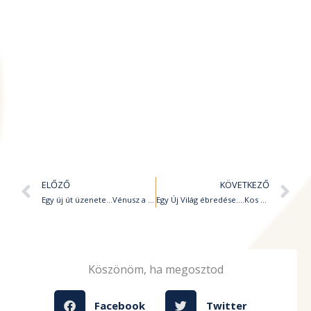
Előző
K
ELŐZŐ
KÖVETKEZŐ
Egy új út üzenete…Vénusz a Hamalnál
Egy Új Világ ébredése….Kos Újhold
Köszönöm, ha megosztod
Facebook
Twitter