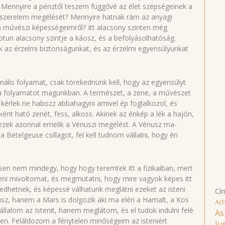
 Mennyire a pénztől teszem függővé az élet szépségeinek a
 szerelem megélését? Mennyire hatnak rám az anyagi
a művészi képességeimről? Itt alacsony szinten még
ptun alacsony szintje a káosz, és a befolyásolhatóság.
nk az érzelmi biztonságunkat, és az érzelmi egyensúlyunkat
mális folyamat, csak törekednünk kell, hogy az egyensúlyt
a folyamatot magunkban. A természet, a zene, a művészet
 kérlek ne habozz abbahagyni amivel ép foglalkozol, és
ként ható zenét, fess, alkoss. Akinek az énkép a lék a hajón,
ezek azonnal emelik a Vénuszi megélést. A Vénusz ma-
a Betelgeuse csillagot, fel kell tudnom vállalni, hogy én
sen nem mindegy, hogy hogy teremtek itt a fizikaiban, mert
isteni mivoltomat, és megmutatni, hogy mire vagyok képes itt
dhetnek, és képessé válhatunk meglátni ezeket az isteni
Cí
sz, hanem a Mars is dolgozik aki ma eléri a Hamalt, a Kos
Ac
állalom az Istenit, hanem meglátom, és el tudok indulni felé
As
en. Feláldozom a fénytelen minőségeim az isteniért
Ju