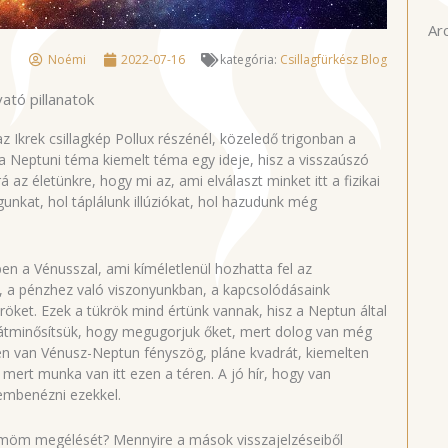
Ar
Noémi
2022-07-16
kategória:
Csillagfürkész Blog
ató pillanatok
 Ikrek csillagkép Pollux részénél, közeledő trigonban a
a Neptuni téma kiemelt téma egy ideje, hisz a visszaúszó
az életünkre, hogy mi az, ami elválaszt minket itt a fizikai
nkat, hol táplálunk illúziókat, hol hazudunk még
n a Vénusszal, ami kíméletlenül hozhatta fel az
 a pénzhez való viszonyunkban, a kapcsolódásaink
öket. Ezek a tükrök mind értünk vannak, hisz a Neptun által
gy átminősítsük, hogy megugorjuk őket, mert dolog van még
ben van Vénusz-Neptun fényszög, pláne kvadrát, kiemelten
 mert munka van itt ezen a téren. A jó hír, hogy van
zembenézni ezekkel.
möm megélését? Mennyire a mások visszajelzéseiből