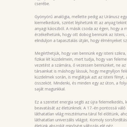
cserébe.
Gyönyörű analógia, mellette pedig az Uránusz együ
kiemelkedünk, szintet léphetünk itt az anyag tekin
anyagi káoszból. A másik csoda az égen, hogy a ma
érzékelhetünk, hogy ott dobog bennünk az Isteni, 
elinduljon a tapasztalás útján, hogy élményeket s
Megérthetjük, hogy van bennünk egy isteni szikra, 
fizikai lét küzdelmein, mert tudja, hogy van felem
vezetést a számára, ő vezessen bennünket, ne az e
társainkat is máshogy lássuk, hogy megnyíljon felé
küzdelmek során, is meglátjuk azt az isteni fényt, a
összeköt. Mindenki, és minden egy az úton, a fo
saját magunkkal.
Ez a szeretet energia segíti az újra felemelkedés, 
beavatását az életünknek. A 17.-én pontossá váló
láthatatlan világ misztériuma tárul fel előttünk, 
láthatatlan univerzális világot. Komoly sorsfordít
életünk abszolút minőségi változás elé néz.