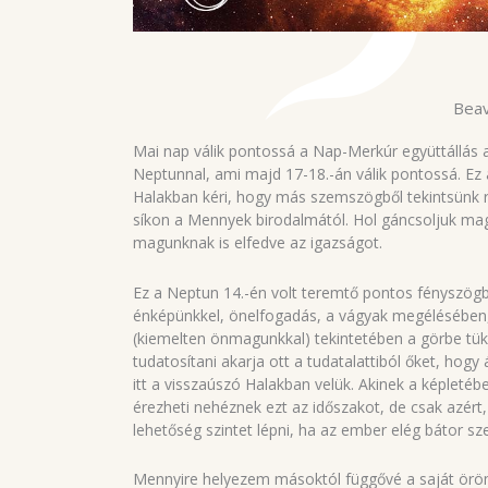
Beav
Mai nap válik pontossá a Nap-Merkúr együttállás az
Neptunnal, ami majd 17-18.-án válik pontossá. Ez 
Halakban kéri, hogy más szemszögből tekintsünk rá 
síkon a Mennyek birodalmától. Hol gáncsoljuk magu
magunknak is elfedve az igazságot.
Ez a Neptun 14.-én volt teremtő pontos fényszögbe
énképünkkel, önelfogadás, a vágyak megélésében,
(kiemelten önmagunkkal) tekintetében a görbe tükr
tudatosítani akarja ott a tudatalattiból őket, ho
itt a visszaúszó Halakban velük. Akinek a képleté
érezheti nehéznek ezt az időszakot, de csak azért,
lehetőség szintet lépni, ha az ember elég bátor s
Mennyire helyezem másoktól függővé a saját örö