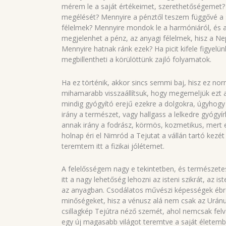
mérem le a saját értékeimet, szerethetőségemet?
megélését? Mennyire a pénztől teszem függővé a
félelmek? Mennyire mondok le a harmóniáról, és 
megjelenhet a pénz, az anyagi félelmek, hisz a Ne
Mennyire hatnak ránk ezek? Ha picit kifele figyelü
megbillentheti a körülöttünk zajló folyamatok.
Ha ez történik, akkor sincs semmi baj, hisz ez nor
mihamarabb visszaállítsuk, hogy megemeljük ezt 
mindig gyógyító erejű ezekre a dolgokra, úgyhogy
irány a természet, vagy hallgass a lelkedre gyógyír
annak irány a fodrász, körmös, kozmetikus, mert 
holnap éri el Nimród a Tejutat a vállán tartó kezét 
teremtem itt a fizikai jólétemet.
A felelősségem nagy e tekintetben, és természete
itt a nagy lehetőség lehozni az isteni szikrát, az 
az anyagban. Csodálatos művészi képességek ébre
minőségeket, hisz a vénusz alá nem csak az Uránu
csillagkép Tejútra néző szemét, ahol nemcsak felv
egy új magasabb világot teremtve a saját életemb