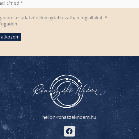
gadom az adatvédelmi nyilatkozatban foglaltakat.
*
fogadom
hello@ronaszekinoemi.hu
F
a