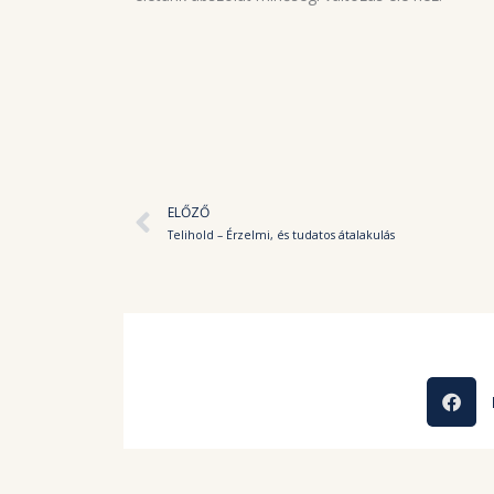
Előző
ELŐZŐ
Telihold – Érzelmi, és tudatos átalakulás