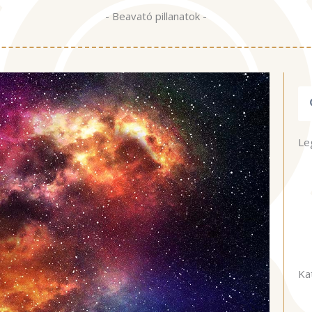
- Beavató pillanatok -
Ke
Le
Ka