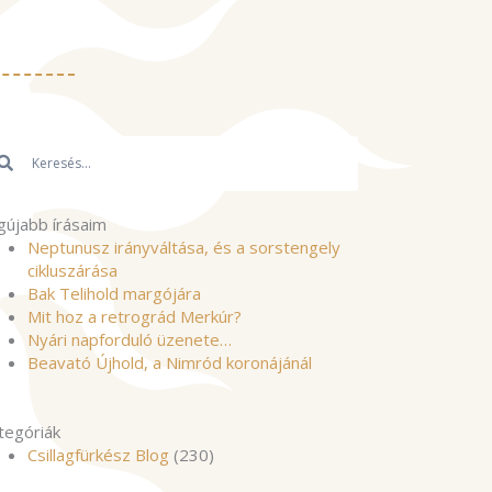
resés
Keresés
gújabb írásaim
Neptunusz irányváltása, és a sorstengely
cikluszárása
Bak Telihold margójára
Mit hoz a retrográd Merkúr?
Nyári napforduló üzenete…
Beavató Újhold, a Nimród koronájánál
tegóriák
Csillagfürkész Blog
(230)