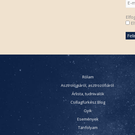
Elfo
El
Rólam
Asztrológiáról, asztrozófiáról
Árlista, tudnivalók
Csillagfürkész Blog
Gyik
Események
Tanfolyam