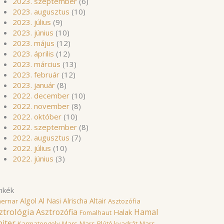
2023. szeptember
(6)
2023. augusztus
(10)
2023. július
(9)
2023. június
(10)
2023. május
(12)
2023. április
(12)
2023. március
(13)
2023. február
(12)
2023. január
(8)
2022. december
(10)
2022. november
(8)
2022. október
(10)
2022. szeptember
(8)
2022. augusztus
(7)
2022. július
(10)
2022. június
(3)
mkék
Algol
Al Nasi
Alrischa
Altair
hernar
Asztozófia
ztrológia
Asztrozófia
Hamal
Halak
Fomalhaut
piter
Karmatengely
Mars
Mars-Plútó kvadrát
Mars