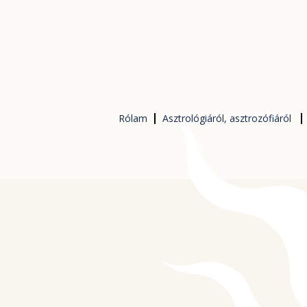
Skip
to
content
Rólam
Asztrológiáról, asztrozófiáról