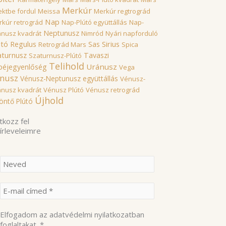
Merkúr
ektbe fordul
Meissa
Merkúr regtrográd
Nap
kúr retrográd
Nap-Plútó együttállás
Nap-
Neptunusz
ánusz kvadrát
Nimród
Nyári napforduló
útó
Sirius
Regulus
Sas
Retrográd Mars
Spica
aturnusz
Tavaszi
Szaturnusz-Plútó
Telihold
Uránusz
péjegyenlőség
Vega
nusz
Vénusz-Neptunusz együttállás
Vénusz-
ánusz kvadrát
Vénusz Plútó
Vénusz retrográd
Újhold
öntő Plútó
tkozz fel
hírleveleimre
Elfogadom az adatvédelmi nyilatkozatban
foglaltakat.
*