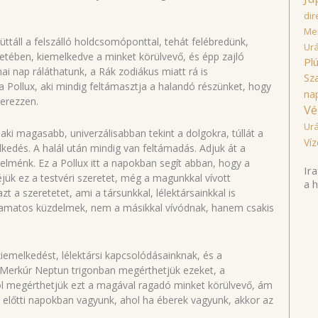
dir
Mer
ttáll a felszálló holdcsomóponttal, tehát felébredünk,
Ur
tetében, kiemelkedve a minket körülvevő, és épp zajló
Pl
i nap ráláthatunk, a Rák zodiákus miatt rá is
Sz
a Pollux, aki mindig feltámasztja a halandó részünket, hogy
na
zerezzen.
Vé
Ur
aki magasabb, univerzálisabban tekint a dolgokra, túllát a
Víz
elkedés. A halál után mindig van feltámadás. Adjuk át a
lménk. Ez a Pollux itt a napokban segít abban, hogy a
Ira
jük ez a testvéri szeretet, még a magunkkal vívott
a 
zt a szeretetet, ami a társunkkal, lélektársainkkal is
lyamatos küzdelmek, nem a másikkal vívódnak, hanem csakis
kiemelkedést, lélektársi kapcsolódásainknak, és a
 Merkúr Neptun trigonban megérthetjük ezeket, a
ahol megérthetjük ezt a magával ragadó minket körülvevő, ám
ás előtti napokban vagyunk, ahol ha éberek vagyunk, akkor az