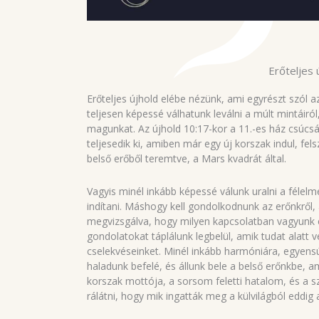
Erőteljes 
Erőteljes újhold elébe nézünk, ami egyrészt szól az 
teljesen képessé válhatunk leválni a múlt mintáiró
magunkat. Az újhold 10:17-kor a 11.-es ház csúcsá
teljesedik ki, amiben már egy új korszak indul, fe
belső erőből teremtve, a Mars kvadrát által.
Vagyis minél inkább képessé válunk uralni a félelm
indítani. Máshogy kell gondolkodnunk az erőnkről,
megvizsgálva, hogy milyen kapcsolatban vagyunk
gondolatokat táplálunk legbelül, amik tudat alatt 
cselekvéseinket. Minél inkább harmóniára, egyensú
haladunk befelé, és állunk bele a belső erőnkbe, am
korszak mottója, a sorsom feletti hatalom, és a
rálátni, hogy mik ingatták meg a külvilágból eddi