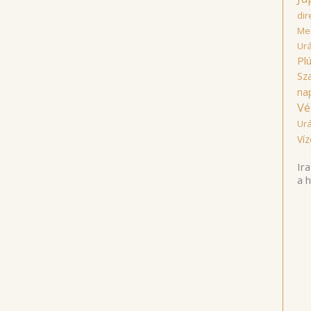
dir
Mer
Ur
Pl
Sz
na
Vé
Ur
Víz
Ira
a 