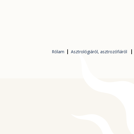
Skip
to
content
Rólam
Asztrológiáról, asztrozófiáról