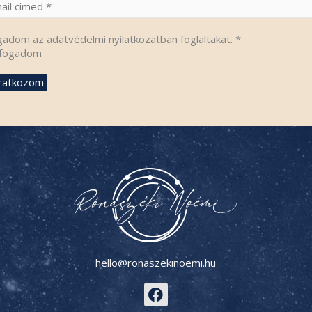
gadom az adatvédelmi nyilatkozatban foglaltakat.
*
fogadom
hello@ronaszekinoemi.hu
F
a