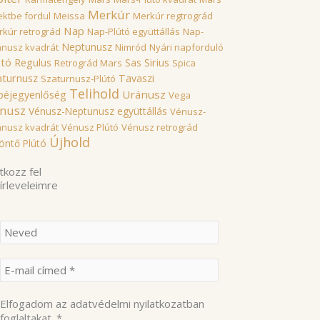
Merkúr
ektbe fordul
Meissa
Merkúr regtrográd
Nap
kúr retrográd
Nap-Plútó együttállás
Nap-
Neptunusz
ánusz kvadrát
Nimród
Nyári napforduló
útó
Sirius
Regulus
Sas
Retrográd Mars
Spica
aturnusz
Tavaszi
Szaturnusz-Plútó
Telihold
Uránusz
péjegyenlőség
Vega
nusz
Vénusz-Neptunusz együttállás
Vénusz-
ánusz kvadrát
Vénusz Plútó
Vénusz retrográd
Újhold
öntő Plútó
tkozz fel
hírleveleimre
Elfogadom az adatvédelmi nyilatkozatban
foglaltakat.
*