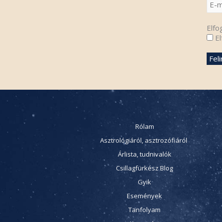
Elfo
El
Rólam
Asztrológiáról, asztrozófiáról
Árlista, tudnivalók
Csillagfürkész Blog
Gyik
Események
Tanfolyam