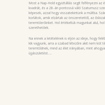
Most a Nap-Hold együttállás segít felfényezni az 
kvadrát, és a 28.-án pontossá váló Szaturnusz szem
képesek, azzal hogy visszatekintünk a múltba. Szá
korlátok, amik elzártak az önszeretettől, az ősbiz
teremtőerőinket. Hol értékeltük magunkat alul, hol
szerethetőek.
Na ennek a letételének is eljön az ideje, hogy fel
kik vagyunk, arra a szabad létezőre akit nem köt tér
teremtődnek, mind az élet irányában, mint ahogy
újjászületést…..