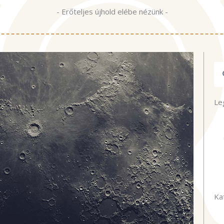
- Erőteljes újhold elébe nézünk -
Ke
Le
Ka