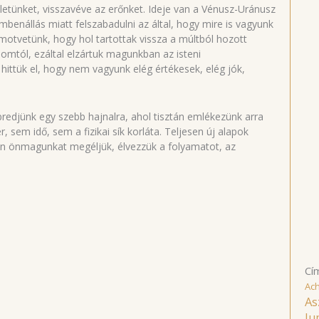
életünket, visszavéve az erőnket. Ideje van a Vénusz-Uránusz
benállás miatt felszabadulni az által, hogy mire is vagyunk
motvetünk, hogy hol tartottak vissza a múltból hozott
alomtól, ezáltal elzártuk magunkban az isteni
 hittük el, hogy nem vagyunk elég értékesek, elég jók,
ébredjünk egy szebb hajnalra, ahol tisztán emlékezünk arra
, sem idő, sem a fizikai sík korláta. Teljesen új alapok
an önmagunkat megéljük, élvezzük a folyamatot, az
Cí
Ac
As
Ju