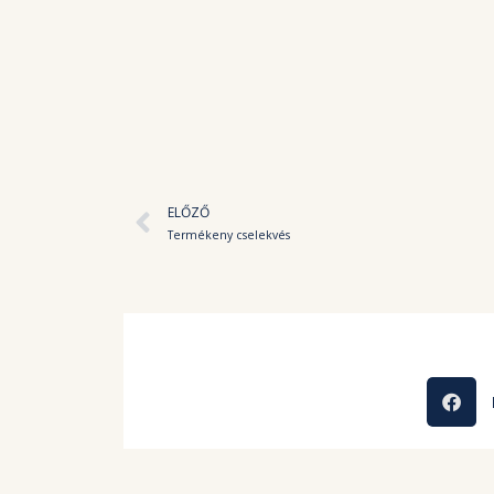
Előző
ELŐZŐ
Termékeny cselekvés