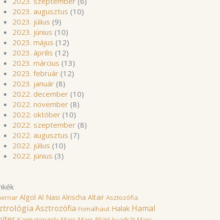
2023. szeptember
(6)
2023. augusztus
(10)
2023. július
(9)
2023. június
(10)
2023. május
(12)
2023. április
(12)
2023. március
(13)
2023. február
(12)
2023. január
(8)
2022. december
(10)
2022. november
(8)
2022. október
(10)
2022. szeptember
(8)
2022. augusztus
(7)
2022. július
(10)
2022. június
(3)
mkék
Algol
Al Nasi
Alrischa
Altair
hernar
Asztozófia
ztrológia
Asztrozófia
Hamal
Halak
Fomalhaut
piter
Karmatengely
Mars
Mars-Plútó kvadrát
Mars