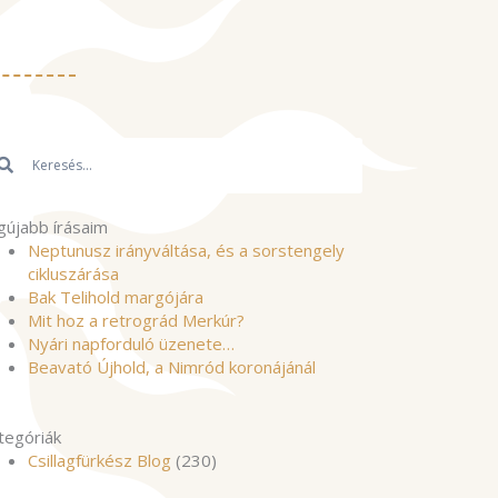
resés
Keresés
gújabb írásaim
Neptunusz irányváltása, és a sorstengely
cikluszárása
Bak Telihold margójára
Mit hoz a retrográd Merkúr?
Nyári napforduló üzenete…
Beavató Újhold, a Nimród koronájánál
tegóriák
Csillagfürkész Blog
(230)