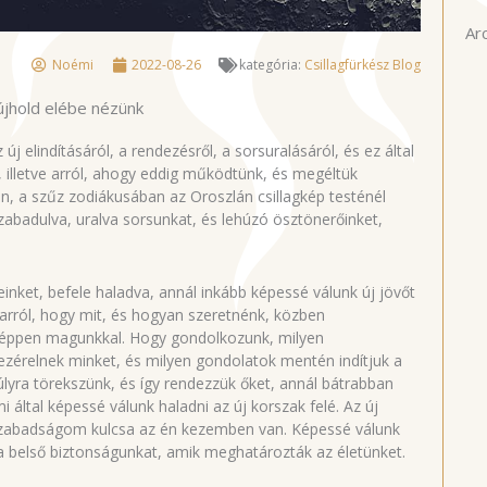
Ar
Noémi
2022-08-26
kategória:
Csillagfürkész Blog
újhold elébe nézünk
új elindításáról, a rendezésről, a sorsuralásáról, és ez által
l, illetve arról, ahogy eddig működtünk, és megéltük
n, a szűz zodiákusában az Oroszlán csillagkép testénél
lszabadulva, uralva sorsunkat, és lehúzó ösztönerőinket,
einket, befele haladva, annál inkább képessé válunk új jövőt
 arról, hogy mit, és hogyan szeretnénk, közben
 éppen magunkkal. Hogy gondolkozunk, milyen
vezérelnek minket, és milyen gondolatok mentén indítjuk a
lyra törekszünk, és így rendezzük őket, annál bátrabban
i által képessé válunk haladni az új korszak felé. Az új
 szabadságom kulcsa az én kezemben van. Képessé válunk
g a belső biztonságunkat, amik meghatározták az életünket.