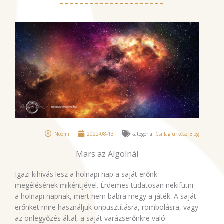
Noémi
2022-08-13
kategória:
Csillagfürkész Blog
Mars az Algolnál
Igazi kihívás lesz a holnapi nap a saját erőnk
megélésének mikéntjével. Érdemes tudatosan nekifutni
a holnapi napnak, mert nem babra megy a játék. A saját
erőnket mire használjuk önpusztításra, rombolásra, vagy
az önlegyőzés által, a saját varázserőnkre való