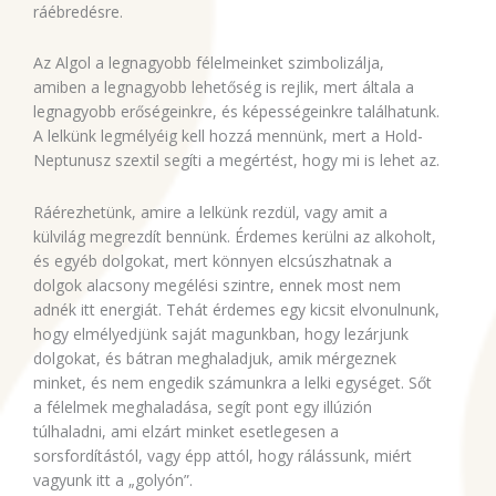
ráébredésre.
Az Algol a legnagyobb félelmeinket szimbolizálja,
amiben a legnagyobb lehetőség is rejlik, mert általa a
legnagyobb erőségeinkre, és képességeinkre találhatunk.
A lelkünk legmélyéig kell hozzá mennünk, mert a Hold-
Neptunusz szextil segíti a megértést, hogy mi is lehet az.
Ráérezhetünk, amire a lelkünk rezdül, vagy amit a
külvilág megrezdít bennünk. Érdemes kerülni az alkoholt,
és egyéb dolgokat, mert könnyen elcsúszhatnak a
dolgok alacsony megélési szintre, ennek most nem
adnék itt energiát. Tehát érdemes egy kicsit elvonulnunk,
hogy elmélyedjünk saját magunkban, hogy lezárjunk
dolgokat, és bátran meghaladjuk, amik mérgeznek
minket, és nem engedik számunkra a lelki egységet. Sőt
a félelmek meghaladása, segít pont egy illúzión
túlhaladni, ami elzárt minket esetlegesen a
sorsfordítástól, vagy épp attól, hogy rálássunk, miért
vagyunk itt a „golyón”.