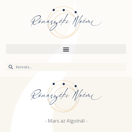
Skip
to
content
Keresés
Keresés
- Mars az Algolnál -