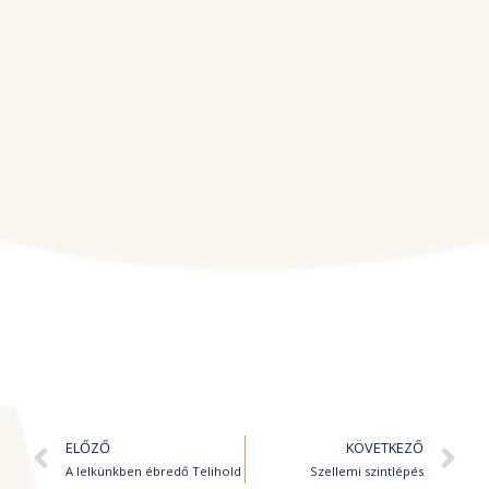
Előző
K
ELŐZŐ
KÖVETKEZŐ
A lelkünkben ébredő Telihold
Szellemi szintlépés