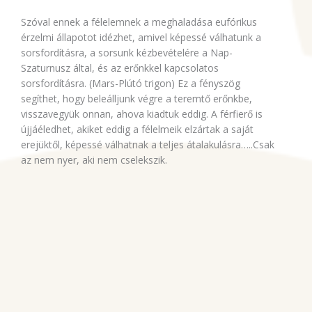
Szóval ennek a félelemnek a meghaladása eufórikus
érzelmi állapotot idézhet, amivel képessé válhatunk a
sorsfordításra, a sorsunk kézbevételére a Nap-
Szaturnusz által, és az erőnkkel kapcsolatos
sorsfordításra. (Mars-Plútó trigon) Ez a fényszög
segíthet, hogy beleálljunk végre a teremtő erőnkbe,
visszavegyük onnan, ahova kiadtuk eddig. A férfierő is
újjáéledhet, akiket eddig a félelmeik elzártak a saját
erejüktől, képessé válhatnak a teljes átalakulásra…..Csak
az nem nyer, aki nem cselekszik.