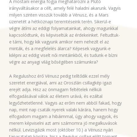
A mostani energia fogja meghatározni a Plútó
irányváltásakor a célt, amely felé haladni akarunk. Vagyis
milyen szinten visszük tovább a Vénusz, és a Mars
üzenetét a hétköznapi teremtéseink terén. Sikerül-e
végre átírni az eddigi folyamatainkat, ahogy magunkkal
kapcsolódtunk, és képviseltük az érdekeinket. Feltudtuk-
e tárni, hogy kik vagyunk amikor nem nehezít el az
minták, és a megfelelés álarca? Képesek vagyunk-e
kilépni az eddig viselt női mintáinkból, és tudunk-e bízni
végre az anyagi világ bőségében számunkra?
A Regulushoz érő Vénusz pedig telítődik ezzel mély
szeretet energiával, ami az Oroszlán csillagkép igazi
erejét adja. Hisz az önmagam feltételek nélküli
elfogadásával válok az életem urává, és ezáltal
legyőzhetetlenné. Vagyis az erőm nem abból fakad, hogy
nap, mint nap csaták nyerek valaki kárára, hanem hogy
elfogadom magam a hibáimmal, úgy ahogy vagyok, és
merem képviselni azt ami számomra jó megalkuvások
nélkül. Levizsgázik most (október 10.) a Vénusz nyári
tapasztalati körútja, hisz a Regulus csillag előtt torpant