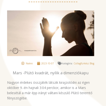
Noémi
2023-10-07
kategória:
Csillagfürkész Blog
Mars -Plútó kvadrát, nyílik a dimenziókapu
Nagyon érdekes összjáték látszik kirajzolódni az égen
október 9.-én hajnali 3:04 perckor, amikor is a Mars
belesétál a már épp irányt váltani készülő Plútó teremtő
fényszögébe.