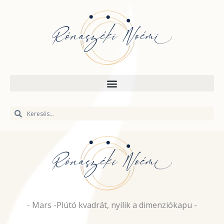
Skip
to
content
Keresés
Keresés
- Mars -Plútó kvadrát, nyílik a dimenziókapu -