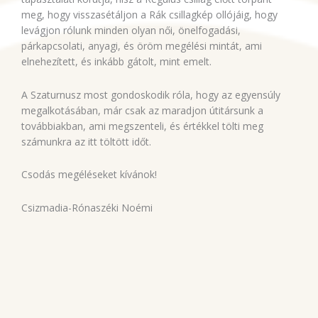
meg, hogy visszasétáljon a Rák csillagkép ollójáig, hogy
levágjon rólunk minden olyan női, önelfogadási,
párkapcsolati, anyagi, és öröm megélési mintát, ami
elnehezített, és inkább gátolt, mint emelt.
A Szaturnusz most gondoskodik róla, hogy az egyensúly
megalkotásában, már csak az maradjon útitársunk a
továbbiakban, ami megszenteli, és értékkel tölti meg
számunkra az itt töltött időt.
Csodás megéléseket kívánok!
Csizmadia-Rónaszéki Noémi