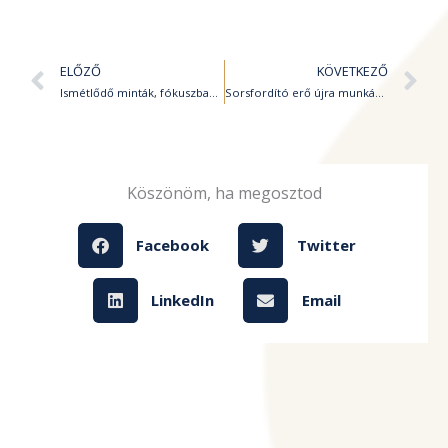
Előző
K
ELŐZŐ
KÖVETKEZŐ
Ismétlődő minták, fókuszban a Merkúr
Sorsfordító erő újra munkában, Plútó direktbe fordul
Köszönöm, ha megosztod
Facebook
Twitter
LinkedIn
Email