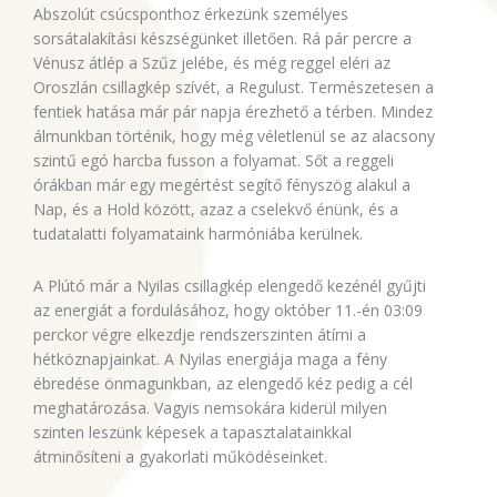
Abszolút csúcsponthoz érkezünk személyes
sorsátalakítási készségünket illetően. Rá pár percre a
Vénusz átlép a Szűz jelébe, és még reggel eléri az
Oroszlán csillagkép szívét, a Regulust. Természetesen a
fentiek hatása már pár napja érezhető a térben. Mindez
álmunkban történik, hogy még véletlenül se az alacsony
szintű egó harcba fusson a folyamat. Sőt a reggeli
órákban már egy megértést segítő fényszög alakul a
Nap, és a Hold között, azaz a cselekvő énünk, és a
tudatalatti folyamataink harmóniába kerülnek.
A Plútó már a Nyilas csillagkép elengedő kezénél gyűjti
az energiát a fordulásához, hogy október 11.-én 03:09
perckor végre elkezdje rendszerszinten átírni a
hétköznapjainkat. A Nyilas energiája maga a fény
ébredése önmagunkban, az elengedő kéz pedig a cél
meghatározása. Vagyis nemsokára kiderül milyen
szinten leszünk képesek a tapasztalatainkkal
átminősíteni a gyakorlati működéseinket.