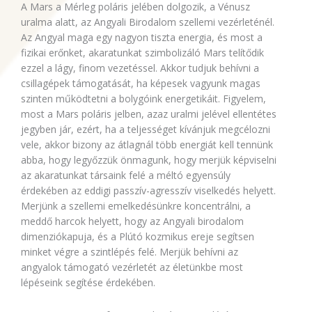
A Mars a Mérleg poláris jelében dolgozik, a Vénusz
uralma alatt, az Angyali Birodalom szellemi vezérleténél.
Az Angyal maga egy nagyon tiszta energia, és most a
fizikai erőnket, akaratunkat szimbolizáló Mars telítődik
ezzel a lágy, finom vezetéssel. Akkor tudjuk behívni a
csillagépek támogatását, ha képesek vagyunk magas
szinten működtetni a bolygóink energetikáit. Figyelem,
most a Mars poláris jelben, azaz uralmi jelével ellentétes
jegyben jár, ezért, ha a teljességet kívánjuk megcélozni
vele, akkor bizony az átlagnál több energiát kell tennünk
abba, hogy legyőzzük önmagunk, hogy merjük képviselni
az akaratunkat társaink felé a méltó egyensúly
érdekében az eddigi passzív-agresszív viselkedés helyett.
Merjünk a szellemi emelkedésünkre koncentrálni, a
meddő harcok helyett, hogy az Angyali birodalom
dimenziókapuja, és a Plútó kozmikus ereje segítsen
minket végre a szintlépés felé. Merjük behívni az
angyalok támogató vezérletét az életünkbe most
lépéseink segítése érdekében.