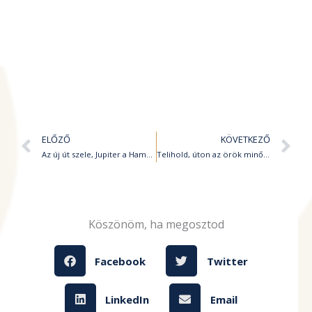
Előző
K
ELŐZŐ
KÖVETKEZŐ
Az új út szele, Jupiter a Hamalnál
Telihold, úton az örök minőségek felé
Köszönöm, ha megosztod
Facebook
Twitter
LinkedIn
Email