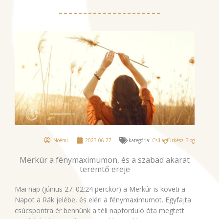
Noémi
2023-06-27
kategória:
Csillagfürkész Blog
Merkúr a fénymaximumon, és a szabad akarat
teremtő ereje
Mai nap (június 27. 02:24 perckor) a Merkúr is követi a
Napot a Rák jelébe, és eléri a fénymaximumot. Egyfajta
csúcspontra ér bennünk a téli napforduló óta megtett