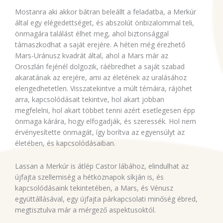
Mostanra aki akkor bátran beleállt a feladatba, a Merkúr
által egy elégedettséget, és abszolút önbizalommal teli,
önmagára találást élhet meg, ahol biztonsággal
támaszkodhat a saját erejére. A héten még érezhető
Mars-Uránusz kvadrát által, ahol a Mars már az
Oroszlán fejénél dolgozik, ráébredhet a saját szabad
akaratának az erejére, ami az életének az uralásához
elengedhetetlen. Visszatekintve a múlt témáira, rájöhet
arra, kapcsolódásait tekintve, hol akart jobban
megfelelni, hol akart többet tenni azért esetlegesen épp
önmaga kárára, hogy elfogadják, és szeressék. Hol nem
érvényesítette önmagát, így borítva az egyensúlyt az
életében, és kapcsolódásaiban.
Lassan a Merkúr is átlép Castor lábához, elindulhat az
újfajta szellemiség a hétköznapok síkján is, és
kapcsolódásaink tekintetében, a Mars, és Vénusz
együttállásával, egy újfajta párkapcsolati minőség ébred,
megtisztulva már a mérgező aspektusoktól.