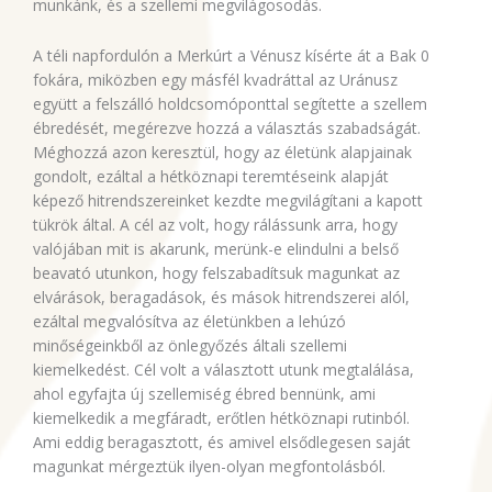
munkánk, és a szellemi megvilágosodás.
A téli napfordulón a Merkúrt a Vénusz kísérte át a Bak 0
fokára, miközben egy másfél kvadráttal az Uránusz
együtt a felszálló holdcsomóponttal segítette a szellem
ébredését, megérezve hozzá a választás szabadságát.
Méghozzá azon keresztül, hogy az életünk alapjainak
gondolt, ezáltal a hétköznapi teremtéseink alapját
képező hitrendszereinket kezdte megvilágítani a kapott
tükrök által. A cél az volt, hogy rálássunk arra, hogy
valójában mit is akarunk, merünk-e elindulni a belső
beavató utunkon, hogy felszabadítsuk magunkat az
elvárások, beragadások, és mások hitrendszerei alól,
ezáltal megvalósítva az életünkben a lehúzó
minőségeinkből az önlegyőzés általi szellemi
kiemelkedést. Cél volt a választott utunk megtalálása,
ahol egyfajta új szellemiség ébred bennünk, ami
kiemelkedik a megfáradt, erőtlen hétköznapi rutinból.
Ami eddig beragasztott, és amivel elsődlegesen saját
magunkat mérgeztük ilyen-olyan megfontolásból.