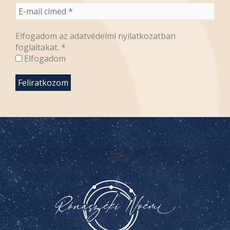
Elfogadom az adatvédelmi nyilatkozatban
foglaltakat.
*
Elfogadom