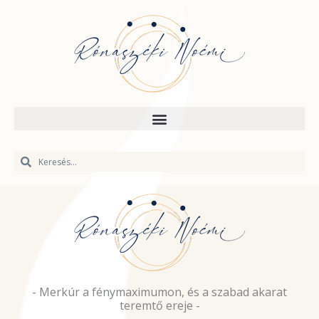
Skip
to
content
Keresés
Keresés
- Merkúr a fénymaximumon, és a szabad akarat
teremtő ereje -