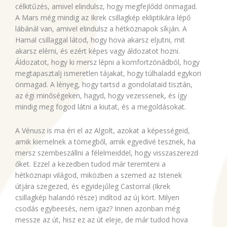
célkitűzés, amivel elindulsz, hogy megfejlődd önmagad.
A Mars még mindig az Ikrek csillagkép ekliptikára lépő
lábánál van, amivel elindulsz a hétköznapok síkján. A
Hamal csillaggal látod, hogy hova akarsz eljutni, mit
akarsz elérni, és ezért képes vagy áldozatot hozni.
Áldozatot, hogy ki mersz lépni a komfortzónádból, hogy
megtapasztalj ismeretlen tájakat, hogy túlhaladd egykori
önmagad. A lényeg, hogy tartsd a gondolataid tisztán,
az égi minőségeken, hagyd, hogy vezessenek, és így
mindig meg fogod látni a kiutat, és a megoldásokat.
A Vénusz is ma éri el az Algolt, azokat a képességeid,
amik kiemelnek a tömegből, amik egyedivé tesznek, ha
mersz szembeszállni a félelmeiddel, hogy visszaszerezd
őket. Ezzel a kezedben tudod már teremteni a
hétköznapi világod, miközben a szemed az Istenek
útjára szegezed, és egyidejűleg Castorral (Ikrek
csillagkép halandó része) indítod az új kört. Milyen
csodás egybeesés, nem igaz? Innen azonban még
messze az út, hisz ez az út eleje, de már tudod hova