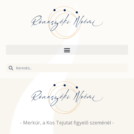
Skip
to
content
Keresés
Keresés
- Merkúr, a Kos Tejutat figyelő szeménél -