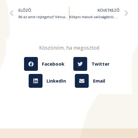
Előző
K
ELŐZŐ
KÖVETKEZŐ
Mi az amit rejtegetsz? Vénusz az Algonál
Kilépni mások valóságából, Nap-Jupiter együttállás
Köszönöm, ha megosztod
Facebook
Twitter
LinkedIn
Email