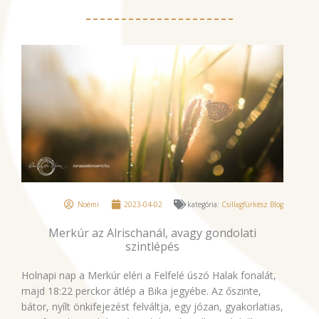
Noémi
2023-04-02
kategória:
Csillagfürkész Blog
Merkúr az Alrischanál, avagy gondolati
szintlépés
Holnapi nap a Merkúr eléri a Felfelé úszó Halak fonalát,
majd 18:22 perckor átlép a Bika jegyébe. Az őszinte,
bátor, nyílt önkifejezést felváltja, egy józan, gyakorlatias,