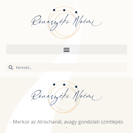
Skip
to
content
Keresés
Keresés
- Merkúr az Alrischanál, avagy gondolati szintlépés
-