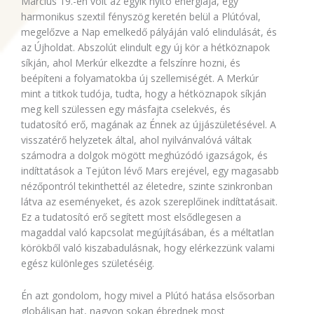
Március 19.-én volt az egyik nyitó energiája, egy
harmonikus szextil fényszög keretén belül a Plútóval,
megelőzve a Nap emelkedő pályáján való elindulását, és
az Újholdat. Abszolút elindult egy új kör a hétköznapok
síkján, ahol Merkúr elkezdte a felszínre hozni, és
beépíteni a folyamatokba új szellemiségét. A Merkúr
mint a titkok tudója, tudta, hogy a hétköznapok síkján
meg kell szülessen egy másfajta cselekvés, és
tudatosító erő, magának az Énnek az újjászületésével. A
visszatérő helyzetek által, ahol nyilvánvalóvá váltak
számodra a dolgok mögött meghúzódó igazságok, és
indíttatások a Tejúton lévő Mars erejével, egy magasabb
nézőpontról tekinthettél az életedre, szinte szinkronban
látva az eseményeket, és azok szereplőinek indíttatásait.
Ez a tudatosító erő segített most elsődlegesen a
magaddal való kapcsolat megújításában, és a méltatlan
körökből való kiszabadulásnak, hogy elérkezzünk valami
egész különleges születéséig.
Én azt gondolom, hogy mivel a Plútó hatása elsősorban
globálisan hat, nagyon sokan ébrednek most