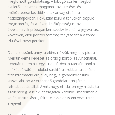
megfontolt gondolatiság. A lobogó szellemiségből
születő új eszmék magjainak az ültetése, és
működtetése kezdődik el az anyag síkján, a
hétköznapokban. Fókuszba kerül a tényeken alapuló
megismerés, és a józan ítélőképesség is, az
érzékszervek próbáján keresztül.A Merkúr a jegyváltást
követően, eléri pontos teremtő fényszögét a Vízöntő
Plútóval 20:55 perckor.
De ne siessünk annyira előre, nézzük meg egy picit a
Merkúr kiemelkedését az ördögi körből az Alrischanal.
Február 10.-én állt együtt a Plútóval a Merkúr, ahol a
szűkössé váló gondolati struktúrák robbantak szét, a
transzformáció erejével, hogy a gondolkodásunk
visszataláljon az eredendő gondolat szintjére a
felszabadulás által. Azért, hogy elinduljon egy másfajta
szellemiség, a lélek igazságaival karöltve, megismerve
valódi indíttatásait, feltöltekezve az isteni vezettetés
erejével.