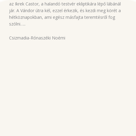
az Ikrek Castor, a halandó testvér ekliptikára lépő lábánál
jár. A Vándor útra kél, ezzel érkezik, és kezdi meg körét a
hétköznapokban, ami egész másfajta teremtésről fog
szólni…..
Csizmadia-Rónaszéki Noémi