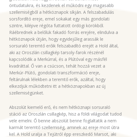
öntudatukra, és kezdenek el működni egy magasabb
szellemiségből a hétköznapok síkján. A felszabadulás
sorsfordító ereje, emel sokakat egy más gondolati
szintre, kilépve régóta futtatott ördögi körökből.
Ráébrednek a belőlük fakadó forrás erejére, elindulva a
hétköznapok útján, hogy egyidejűleg arassák le
sorsuraló teremtő erőik felszabadító erejét a Hold által,
aki az Oroszlán csillagkép tarsoly-farok részénél
kapcsolódik a Merkúrral, és a Plútóval egy másfél
kvadráttal. Ő van a csúcson, tehát hozzá vezet a
Merkúr-Plútó, gondolati transzformáció ereje,
feltárulnak lélekben a teremtő erők, azáltal, hogy
elkezdjük működtetni itt a hétköznapokban az új
szellemiségünket.
Abszolút kiemelő erő, és nem hétköznapi sorsuraló
stáció az Oroszlán csillagkép, hisz a földi világodat tudod
vele emelni. Ő benne abszolút benne foglaltatik a nem
karmát teremtő szellemiség, aminek az ereje most útra
kel. A Hold uralja a Tejútról épp ereszkedő Marsot, aki