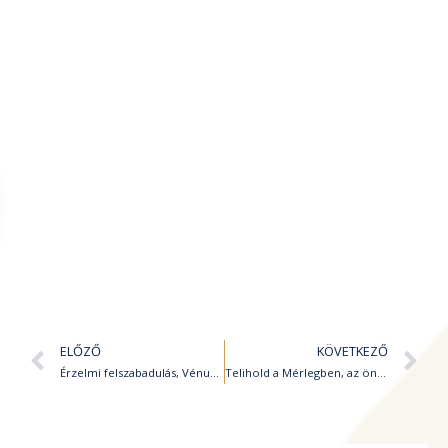
Előző
K
ELŐZŐ
KÖVETKEZŐ
Érzelmi felszabadulás, Vénusz-Uránusz együttállás
Telihold a Mérlegben, az önmagamhoz méltó egyensúly kiteljesedése