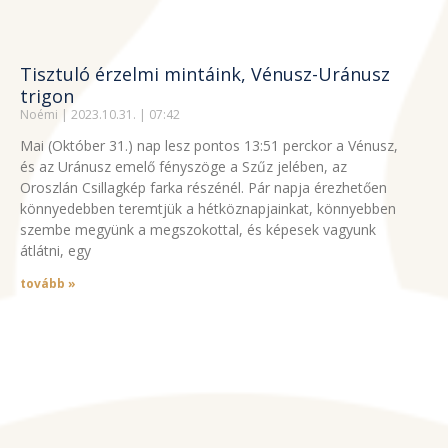
Tisztuló érzelmi mintáink, Vénusz-Uránusz
trigon
Noémi
2023.10.31.
07:42
Mai (Október 31.) nap lesz pontos 13:51 perckor a Vénusz,
és az Uránusz emelő fényszöge a Szűz jelében, az
Oroszlán Csillagkép farka részénél. Pár napja érezhetően
könnyedebben teremtjük a hétköznapjainkat, könnyebben
szembe megyünk a megszokottal, és képesek vagyunk
átlátni, egy
tovább »