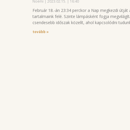
Noémi
2023.02.15.
16:40
Február 18.-án 23:34 perckor a Nap megkezdi útját a
tartalmaink felé. Szinte lámpásként fogja megvilágí
csendesebb időszak közelít, ahol kapcsolódni tudunk 
tovább »