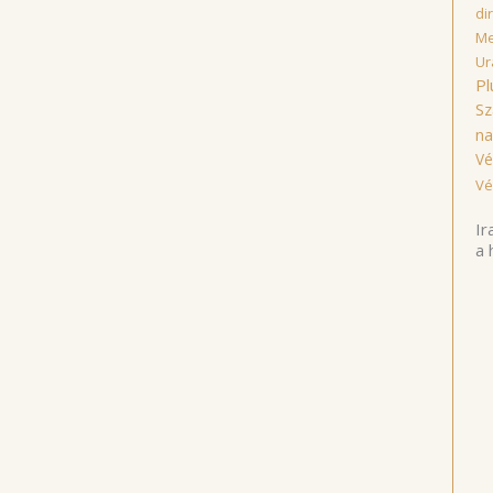
di
Me
Ur
Pl
Sz
na
Vé
Vé
Ir
a 