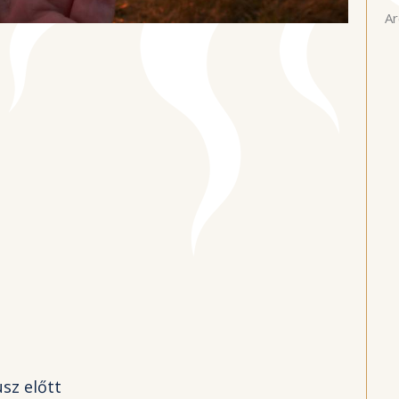
Ar
sz előtt