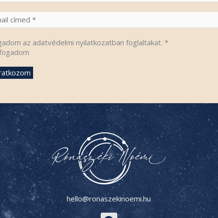
gadom az adatvédelmi nyilatkozatban foglaltakat.
*
fogadom
hello@ronaszekinoemi.hu
F