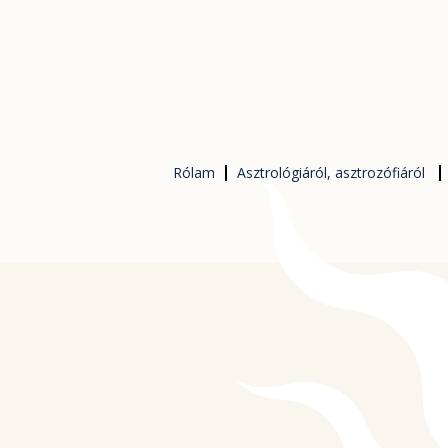
Skip
to
content
Rólam
Asztrológiáról, asztrozófiáról