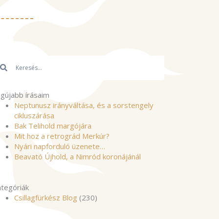
resés
Keresés
gújabb írásaim
Neptunusz irányváltása, és a sorstengely
cikluszárása
Bak Telihold margójára
Mit hoz a retrográd Merkúr?
Nyári napforduló üzenete…
Beavató Újhold, a Nimród koronájánál
tegóriák
Csillagfürkész Blog
(230)