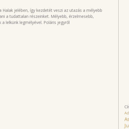
 Halak jelében, így kezdetét veszi az utazás a mélyebb
tani a tudattalan részeinket. Mélyebb, érzelmesebb,
a lelkünk legmélyével. Poláris jegyről
Cí
Ac
As
Ju