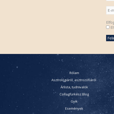
Elfo
El
Rólam
Asztrológiáról, asztrozófiáról
Árlista, tudnivalók
Csillagfürkész Blog
Gyik
Események