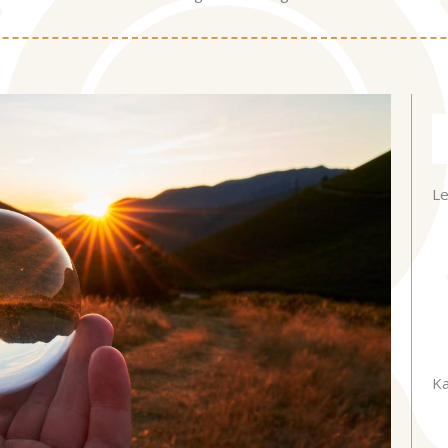
Ke
Le
Ka