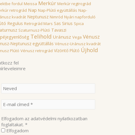
Merkúr
rektbe fordul
Meissa
Merkúr regtrográd
Nap
rkúr retrográd
Nap-Plútó együttállás
Nap-
Neptunusz
ánusz kvadrát
Nimród
Nyári napforduló
útó
Sirius
Regulus
Sas
Retrográd Mars
Spica
aturnusz
Tavaszi
Szaturnusz-Plútó
Telihold
Vénusz
Uránusz
péjegyenlőség
Vega
nusz-Neptunusz együttállás
Vénusz-Uránusz kvadrát
Újhold
Vízöntő Plútó
nusz Plútó
Vénusz retrográd
atkozz fel
hírleveleimre
Elfogadom az adatvédelmi nyilatkozatban
foglaltakat.
*
Elfogadom