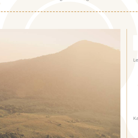
Ke
Le
Ka