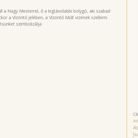
ll a Nagy Mesterrel, ő a legtávolabbi bolygó, aki szabad
kor a Vízöntő jelében, a Vízöntő Múlt vizének szellemi
ésünket szimbolizálja
Cí
Ac
As
Ju