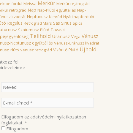
Merkúr
rektbe fordul
Meissa
Merkúr regtrográd
Nap
rkúr retrográd
Nap-Plútó együttállás
Nap-
Neptunusz
ánusz kvadrát
Nimród
Nyári napforduló
útó
Sirius
Regulus
Sas
Retrográd Mars
Spica
aturnusz
Tavaszi
Szaturnusz-Plútó
Telihold
Vénusz
Uránusz
péjegyenlőség
Vega
nusz-Neptunusz együttállás
Vénusz-Uránusz kvadrát
Újhold
Vízöntő Plútó
nusz Plútó
Vénusz retrográd
atkozz fel
hírleveleimre
Elfogadom az adatvédelmi nyilatkozatban
foglaltakat.
*
Elfogadom