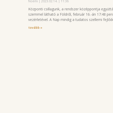
Noémi
2023.02.14.
11:36
Központi csillagunk, a rendszer középpontja együttá
szemmel látható a Földről, február 16.-án 17:48 perc
vezérletével. A Nap mindig a tudatos szellemi fejlőd
tovább »