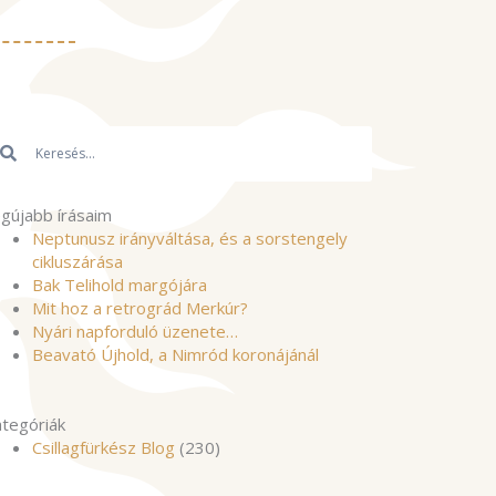
resés
Keresés
gújabb írásaim
Neptunusz irányváltása, és a sorstengely
cikluszárása
Bak Telihold margójára
Mit hoz a retrográd Merkúr?
Nyári napforduló üzenete…
Beavató Újhold, a Nimród koronájánál
tegóriák
Csillagfürkész Blog
(230)