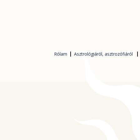
Skip
to
content
Rólam
Asztrológiáról, asztrozófiáról