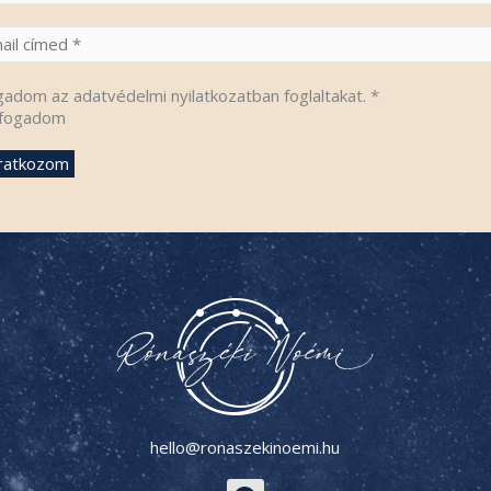
gadom az adatvédelmi nyilatkozatban foglaltakat.
*
fogadom
hello@ronaszekinoemi.hu
F