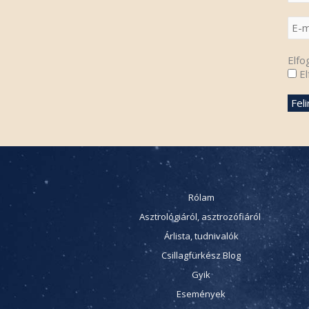
Elfo
El
Rólam
Asztrológiáról, asztrozófiáról
Árlista, tudnivalók
Csillagfürkész Blog
Gyik
Események