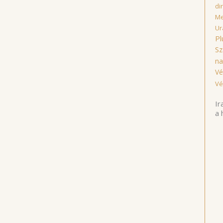
di
Me
Ur
Pl
Sz
na
Vé
Vé
Ir
a 