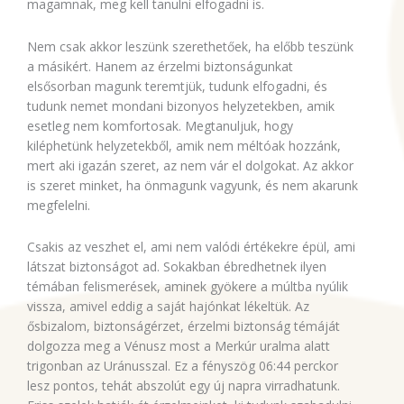
magamnak, meg kell tanulni elfogadni is.
Nem csak akkor leszünk szerethetőek, ha előbb teszünk
a másikért. Hanem az érzelmi biztonságunkat
elsősorban magunk teremtjük, tudunk elfogadni, és
tudunk nemet mondani bizonyos helyzetekben, amik
esetleg nem komfortosak. Megtanuljuk, hogy
kiléphetünk helyzetekből, amik nem méltóak hozzánk,
mert aki igazán szeret, az nem vár el dolgokat. Az akkor
is szeret minket, ha önmagunk vagyunk, és nem akarunk
megfelelni.
Csakis az veszhet el, ami nem valódi értékekre épül, ami
látszat biztonságot ad. Sokakban ébredhetnek ilyen
témában felismerések, aminek gyökere a múltba nyúlik
vissza, amivel eddig a saját hajónkat lékeltük. Az
ősbizalom, biztonságérzet, érzelmi biztonság témáját
dolgozza meg a Vénusz most a Merkúr uralma alatt
trigonban az Uránusszal. Ez a fényszög 06:44 perckor
lesz pontos, tehát abszolút egy új napra virradhatunk.