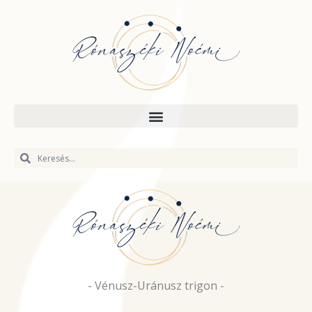
Skip
to
content
Keresés
Keresés
- Vénusz-Uránusz trigon -