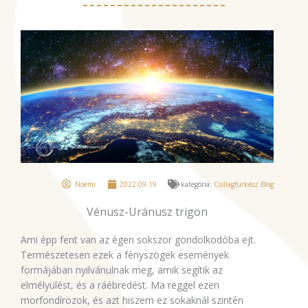
Noémi
2022-09-19
kategória:
Csillagfürkész Blog
Vénusz-Uránusz trigon
Ami épp fent van az égen sokszor gondolkodóba ejt.
Természetesen ezek a fényszögek események
formájában nyilvánulnak meg, amik segítik az
elmélyülést, és a ráébredést. Ma reggel ezen
morfondírozok, és azt hiszem ez sokaknál szintén