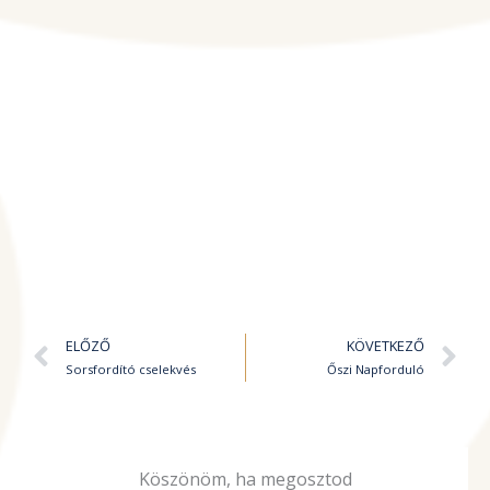
Előző
K
ELŐZŐ
KÖVETKEZŐ
Sorsfordító cselekvés
Őszi Napforduló
Köszönöm, ha megosztod