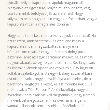
aktuális. Milyen kapcsolatot ápolok magammal?
Megvan-e az egyensúly? Milyen múltból hozott, vagy
családi minták befolyásolják az életemet? Hogy
súlyozom be a dolgokat? Én vagyok-e fókuszban, vagy a
kapcsolataimban a megfelelés dominál?
Hogy adni, tenni kell, mert akkor vagyok szerethető? Ha
azt teszem, amit szeretnék, és ez ellene megy a
kapcsolataimban megszokottal, mennyire van
bűntudatom miatta? Nagyon érdekes dolog jutott
eszembe, amit az egyik barátnőm mesélt, és ez most
nagyon aktuális az égi folyamatok miatt. Két lánya van,
és kaptak a lányok ajándékba csokit tőle, úgy hogy ott
voltak a családtagok is. Az egyik kislány automatikusan
nyitotta a csokit, hogy sorra kínálja a többieket, de a
barátnőm megfogta a kezét, és azt mondta neki.: „Ez
most csak a Tiéd Édesem!” Az ő filozófiája, hogy a
gyereknek nem csak azt kell megtanulnia, hogy illemből
mindenkivel megossza, ami az övé, hanem igenis
vannak pillanatok, amik ÉN idők, ajándékok saját