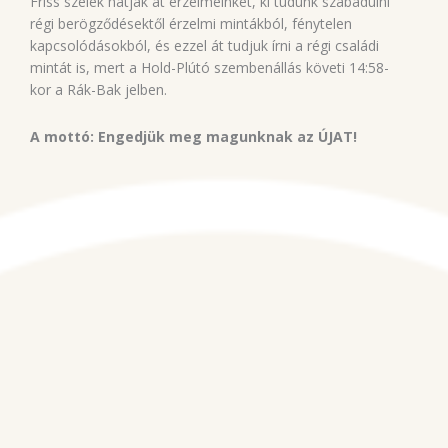
Friss szelek hatják át érzelmeinket, ki tudunk szabadulni
régi berögződésektől érzelmi mintákból, fénytelen
kapcsolódásokból, és ezzel át tudjuk írni a régi családi
mintát is, mert a Hold-Plútó szembenállás követi 14:58-
kor a Rák-Bak jelben.
A mottó: Engedjük meg magunknak az ÚJAT!