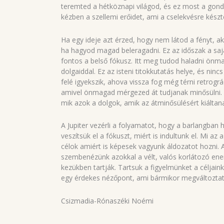
teremted a hétköznapi világod, és ez most a gondo
kézben a szellemi erőidet, ami a cselekvésre kész
Ha egy ideje azt érzed, hogy nem látod a fényt, a
ha hagyod magad beleragadni. Ez az időszak a saját
fontos a belső fókusz. Itt meg tudod haladni önm
dolgaiddal. Ez az isteni titokkutatás helye, és nin
felé igyekszik, ahova vissza fog még térni retrogr
amivel önmagad mérgezed át tudjanak minősülni. Ér
mik azok a dolgok, amik az átminősülésért kiáltan
A Jupiter vezérli a folyamatot, hogy a barlangban 
veszítsük el a fókuszt, miért is indultunk el. Mi a
célok amiért is képesek vagyunk áldozatot hozni.
szembenézünk azokkal a vélt, valós korlátozó ener
kezükben tartják. Tartsuk a figyelmünket a céljain
egy érdekes nézőpont, ami bármikor megváltoztat
Csizmadia-Rónaszéki Noémi