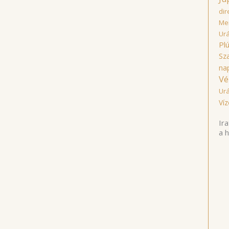
dir
Mer
Ur
Pl
Sz
na
Vé
Ur
Víz
Ira
a 