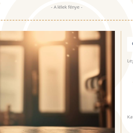
- A lélek fénye -
Ke
Le
Ka