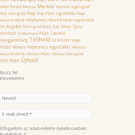
Merkúr
ektbe fordul
Meissa
Merkúr regtrográd
Nap
kúr retrográd
Nap-Plútó együttállás
Nap-
Neptunusz
ánusz kvadrát
Nimród
Nyári napforduló
útó
Sirius
Regulus
Sas
Retrográd Mars
Spica
aturnusz
Tavaszi
Szaturnusz-Plútó
Telihold
Uránusz
péjegyenlőség
Vega
nusz
Vénusz-Neptunusz együttállás
Vénusz-
ánusz kvadrát
Vénusz Plútó
Vénusz retrográd
Újhold
öntő Plútó
tkozz fel
hírleveleimre
Elfogadom az adatvédelmi nyilatkozatban
foglaltakat.
*