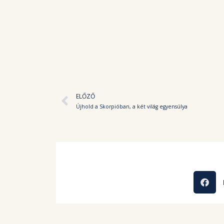
Előző
ELŐZŐ
Újhold a Skorpióban, a két világ egyensúlya