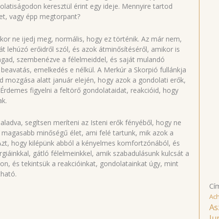
latiságodon keresztül érint egy ideje. Mennyire tartod
tet, vagy épp megtorpant?
kkor ne ijedj meg, normális, hogy ez történik. Az már nem,
 lehúzó erőidről szól, és azok átminősítéséről, amikor is
agad, szembenézve a félelmeiddel, és saját mulandó
cs beavatás, emelkedés e nélkül. A Merkúr a Skorpió fullánkja
ád mozgása alatt január elején, hogy azok a gondolati erők,
demes figyelni a feltörő gondolataidat, reakcióid, hogy
ak.
haladva, segítsen meríteni az Isteni erők fényéből, hogy ne
z a magasabb minőségű élet, ami felé tartunk, mik azok a
 Azt, hogy kilépünk abból a kényelmes komfortzónából, és
giáinkkal, gátló félelmeinkkel, amik szabadulásunk kulcsát a
kon, és tekintsük a reakcióinkat, gondolatainkat úgy, mint
ható.
Cí
Ac
As
Ju