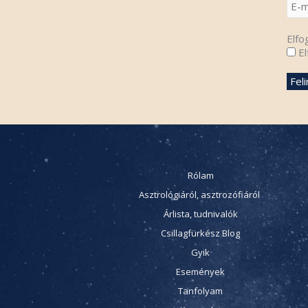
Elfo
El
Rólam
Asztrológiáról, asztrozófiáról
Árlista, tudnivalók
Csillagfürkész Blog
Gyik
Események
Tanfolyam