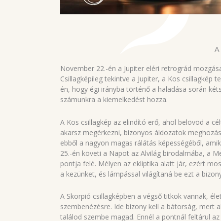
A
November 22.-én a Jupiter eléri retrográd mozgása
Csillagképileg tekintve a Jupiter, a Kos csillagkép
én, hogy égi irányba történő a haladása során kéts
számunkra a kiemelkedést hozza.
A Kos csillagkép az elindító erő, ahol belövöd a cé
akarsz megérkezni, bizonyos áldozatok meghozásáv
ebből a nagyon magas rálátás képességéből, amiko
25.-én követi a Napot az Alvilág birodalmába, a Me
pontja felé. Mélyen az ekliptika alatt jár, ezért m
a kezünket, és lámpással világítaná be ezt a bizon
A Skorpió csillagképben a végső titkok vannak, éle
szembenézésre. Ide bizony kell a bátorság, mert a
találod szembe magad. Ennél a pontnál feltárul az