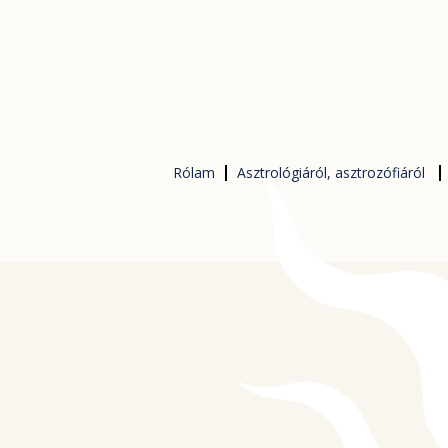
Skip
to
content
Rólam
Asztrológiáról, asztrozófiáról