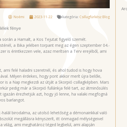
Ar
Noémi
2023-11-22
kategória:
Csillagfürkész Blog
 lélek fénye
 során a Hamalt, a Kos Tejutat figyelő szemét.
 testénél, a Bika jelében torpant meg az égen szeptember 04.-
zer is érintkezzen vele, azaz merítsen a Terv erejéből, ami
lt, ami felé haladni szeretnél, és ahol tudod is hogy hova
al. Milyen érdekes, hogy pont akkor merít újra belőle,
r is a Nap megkezdi az útját a Skorpió csillagképben. Mars
rkúr pedig már a Skorpió fullánkja felé tart, az átminősülés
ost igazán érezhetjük azt, hogy jó lenne, ha valaki megfogná
yos barlangot.
t-halál birodalma, az utolsó lehetőség a démonainkkal való
bszolút megállásra kényszerít, itt önmagad mélységeivel
 a világ, ami meghatároz téged legbelül, ami alapján