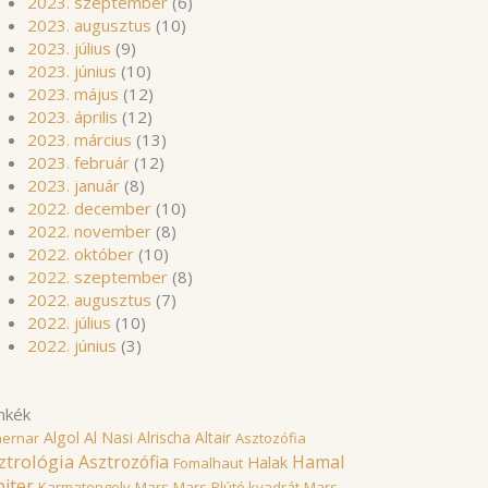
2023. szeptember
(6)
2023. augusztus
(10)
2023. július
(9)
2023. június
(10)
2023. május
(12)
2023. április
(12)
2023. március
(13)
2023. február
(12)
2023. január
(8)
2022. december
(10)
2022. november
(8)
2022. október
(10)
2022. szeptember
(8)
2022. augusztus
(7)
2022. július
(10)
2022. június
(3)
mkék
Algol
Al Nasi
Alrischa
Altair
hernar
Asztozófia
ztrológia
Asztrozófia
Hamal
Halak
Fomalhaut
piter
Karmatengely
Mars
Mars-Plútó kvadrát
Mars