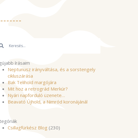
resés
Keresés
gújabb írásaim
Neptunusz irányváltása, és a sorstengely
cikluszárása
Bak Telihold margójára
Mit hoz a retrográd Merkúr?
Nyári napforduló üzenete…
Beavató Újhold, a Nimród koronájánál
tegóriák
Csillagfürkész Blog
(230)