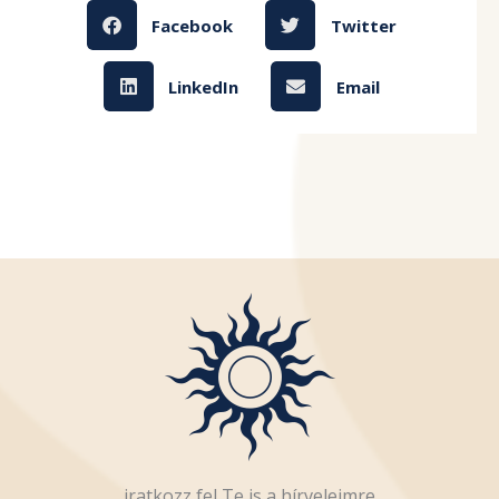
Facebook
Twitter
LinkedIn
Email
iratkozz fel Te is a hírveleimre