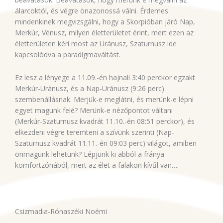
álarcoktól, és végre önazonossá válni. Érdemes
mindenkinek megvizsgálni, hogy a Skorpióban járó Nap,
Merkúr, Vénusz, milyen életterületet érint, mert ezen az
életterületen kéri most az Uránusz, Szaturnusz ide
kapcsolódva a paradigmaváltást.
Ez lesz a lényege a 11.09.-én hajnali 3:40 perckor egzakt
Merkúr-Uránusz, és a Nap-Uránusz (9:26 perc)
szembenállásnak. Merjük-e meglátni, és merünk-e lépni
egyet magunk felé? Merünk-e nézőpontot váltani
(Merkúr-Szaturnusz kvadrát 11.10.-én 08:51 perckor), és
elkezdeni végre teremteni a szívünk szerinti (Nap-
Szaturnusz kvadrát 11.11.-én 09:03 perc) világot, amiben
önmagunk lehetünk? Lépjünk ki abból a fránya
komfortzónából, mert az élet a falakon kívűl van….
Csizmadia-Rónaszéki Noémi