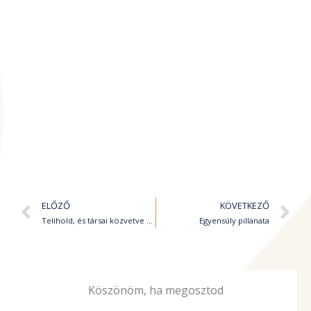
Előző
K
ELŐZŐ
KÖVETKEZŐ
Telihold, és társai közvetve a Retrográd Mars uralma alatt….
Egyensúly pillanata
Köszönöm, ha megosztod