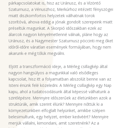
párkapcsolatokat is, hisz az Uránusz, és a Vízöntő
Szaturnusz, a Vénuszhoz, Merkúrhoz intézett fényszögei
miatt diszkomfortos helyzetek válhatnak torok
szorítóvá, ahova eddig a jónak gondolt szerepeink miatt
préseltük magunkat. A Skorpió időszakban ezek az
álarcok nagyon kényelmetlenné válnak, pláne hogy az
Uránusz, és a Nagymester Szaturnusz pöccinti meg őket
időről-időre váratlan események formájában, hogy nem
akarunk-e még tőlük megválni.
Eljött a transzformáció ideje, a Mérleg csillagkép által
nagyon hangsúlyos a magunkkal való elsődleges
kapcsolat, hisz itt a folyamatban abszolút benne van az
Isteni énünk felé közeledni. A Mérleg csillagkép egy Nap
kapu, ahol a tudatosodásunk által képessé válhatunk a
szintlépésre. Mennyire időszerűek az életünkben azok a
struktúrák, amik szerint élünk? Mennyire nőttük ki a
környezetünkben elfoglalt helyünket, amikbe szépen
belesimultunk, egy helyzet, ember kedvéért? Mennyire
merjük vállalni, kimondani, amit szeretnénk? Az a