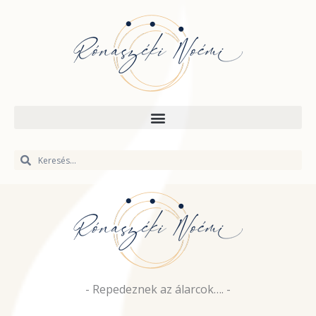
Skip
to
content
Keresés
Keresés
- Repedeznek az álarcok…. -