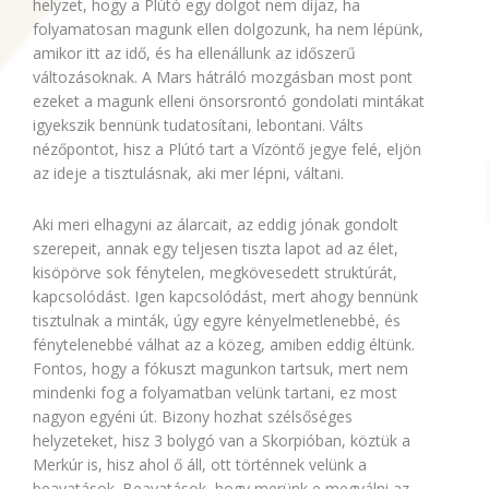
helyzet, hogy a Plútó egy dolgot nem díjaz, ha
folyamatosan magunk ellen dolgozunk, ha nem lépünk,
amikor itt az idő, és ha ellenállunk az időszerű
változásoknak. A Mars hátráló mozgásban most pont
ezeket a magunk elleni önsorsrontó gondolati mintákat
igyekszik bennünk tudatosítani, lebontani. Válts
nézőpontot, hisz a Plútó tart a Vízöntő jegye felé, eljön
az ideje a tisztulásnak, aki mer lépni, váltani.
Aki meri elhagyni az álarcait, az eddig jónak gondolt
szerepeit, annak egy teljesen tiszta lapot ad az élet,
kisöpörve sok fénytelen, megkövesedett struktúrát,
kapcsolódást. Igen kapcsolódást, mert ahogy bennünk
tisztulnak a minták, úgy egyre kényelmetlenebbé, és
fénytelenebbé válhat az a közeg, amiben eddig éltünk.
Fontos, hogy a fókuszt magunkon tartsuk, mert nem
mindenki fog a folyamatban velünk tartani, ez most
nagyon egyéni út. Bizony hozhat szélsőséges
helyzeteket, hisz 3 bolygó van a Skorpióban, köztük a
Merkúr is, hisz ahol ő áll, ott történnek velünk a
beavatások. Beavatások, hogy merünk e megválni az