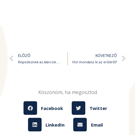
Előző
K
ELŐZŐ
KÖVETKEZŐ
Repedeznek az álarcok….
Hol mondasz le az erődről?
Köszönöm, ha megosztod
Facebook
Twitter
LinkedIn
Email