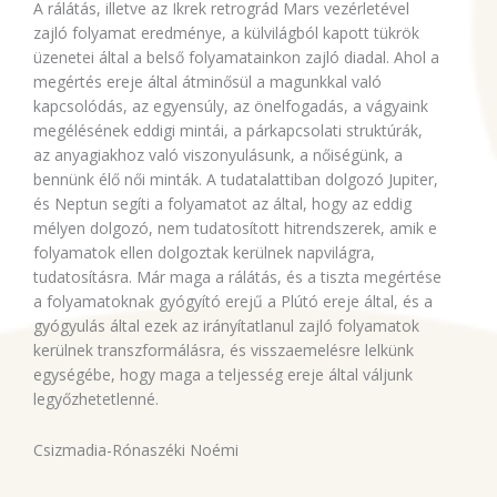
A rálátás, illetve az Ikrek retrográd Mars vezérletével
zajló folyamat eredménye, a külvilágból kapott tükrök
üzenetei által a belső folyamatainkon zajló diadal. Ahol a
megértés ereje által átminősül a magunkkal való
kapcsolódás, az egyensúly, az önelfogadás, a vágyaink
megélésének eddigi mintái, a párkapcsolati struktúrák,
az anyagiakhoz való viszonyulásunk, a nőiségünk, a
bennünk élő női minták. A tudatalattiban dolgozó Jupiter,
és Neptun segíti a folyamatot az által, hogy az eddig
mélyen dolgozó, nem tudatosított hitrendszerek, amik e
folyamatok ellen dolgoztak kerülnek napvilágra,
tudatosításra. Már maga a rálátás, és a tiszta megértése
a folyamatoknak gyógyító erejű a Plútó ereje által, és a
gyógyulás által ezek az irányítatlanul zajló folyamatok
kerülnek transzformálásra, és visszaemelésre lelkünk
egységébe, hogy maga a teljesség ereje által váljunk
legyőzhetetlenné.
Csizmadia-Rónaszéki Noémi