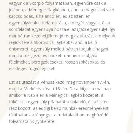
vagyunk a Skorpió folyamatában, egyenlőre csak a
jelében, a Mérleg csillagképben, ahol a magunkkal való
kapcsolódás, a halandó én, és az Isteni én
egyensúlyának a tudatosítása, a megélt vágyak, és a
sorsfeladat egyensúlya hozza el az igazi egyensúlyt. Így
már bátran kezdhetjük majd meg az utazást a mélyebb
régiók felé a Skorpió csillagképbe, ahol a kellő
önismeret, egyensúly mellett bátran tudjuk elhagyni
majd a mérgező, és minket már nem szolgáló
félelmeket, berögződéseket, rossz szokásokat, és
esetleges függőségeket.
Ezt az utazást a Vénusz kezdi meg november 17.-én,
majd a Merkúr is követi 18.-án. De addig is a mai nap,
amikor a Nap eléri a Mérleg csillagkép közepét, a
tökéletes egyensúly pillanatát a halandó, és az isteni
rész között, az eddigi belső munkák eredményeként
ráláthatunk a lényegre, a tudatalattiban meghúzódó
folyamataink gyökerére.