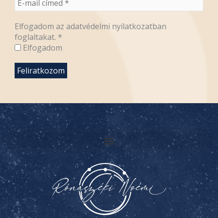
Elfogadom az adatvédelmi nyilatkozatban
foglaltakat.
*
Elfogadom