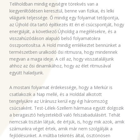
Teliholdban mindig egységre törekvés van a
kiegyenlítődésen keresztül, benne van fizikai, és lelki
világunk teljessége. Ő mindig egy folyamat tetőpontja,
az Újhold óta tartó építkezés itt éri el csúcspontját, hogy
energiáját, a következő Újholdig a megélésekre, és a
visszahúzódáson alapuló belső folyamatokra
összpontosítsa. A Hold mindig emlékeztet bennünket a
természetben uralkodó ősi ritmusra, hogy mindennek
megvan a maga ideje. A cél az, hogy visszataláljunk
ahhoz az ősi dinamikához, hogy az élet ritmusával
együtt haladjunk.
A mostani folyamat érdekessége, hogy a Merkúr is
csatlakozik a Nap mellé, és a Holddal alkotott
tengelyükre az Uránusz kerül egy égi háromszög
csúcsaként. Test-Lélek-Szellem hármasa együtt dolgozik
a beragasztó helyzetekből való felszabadulásért. Tehát
nemcsak tisztán látjuk, de értjük, is, hogy mik azok, amik
számunkra véget értek, amik már nem szolgálják a
fejlődésünket. A múltba tekintés által, ösztönösen