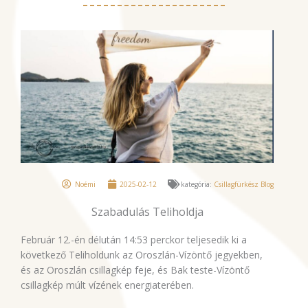
Noémi
2025-02-12
kategória:
Csillagfürkész Blog
Szabadulás Teliholdja
Február 12.-én délután 14:53 perckor teljesedik ki a
következő Teliholdunk az Oroszlán-Vízöntő jegyekben,
és az Oroszlán csillagkép feje, és Bak teste-Vízöntő
csillagkép múlt vízének energiaterében.