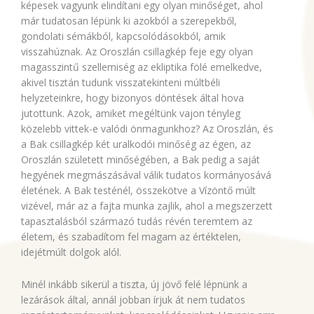
képesek vagyunk elindítani egy olyan minőséget, ahol
már tudatosan lépünk ki azokból a szerepekből,
gondolati sémákból, kapcsolódásokból, amik
visszahúznak. Az Oroszlán csillagkép feje egy olyan
magasszintű szellemiség az ekliptika fölé emelkedve,
akivel tisztán tudunk visszatekinteni múltbéli
helyzeteinkre, hogy bizonyos döntések által hova
jutottunk. Azok, amiket megéltünk vajon tényleg
közelebb vittek-e valódi önmagunkhoz? Az Oroszlán, és
a Bak csillagkép két uralkodói minőség az égen, az
Oroszlán született minőségében, a Bak pedig a saját
hegyének megmászásával válik tudatos kormányosává
életének. A Bak testénél, összekötve a Vízöntő múlt
vizével, már az a fajta munka zajlik, ahol a megszerzett
tapasztalásból származó tudás révén teremtem az
életem, és szabadítom fel magam az értéktelen,
idejétmúlt dolgok alól.
Minél inkább sikerül a tiszta, új jövő felé lépnünk a
lezárások által, annál jobban írjuk át nem tudatos