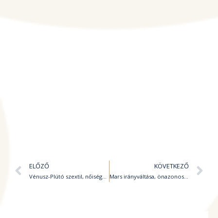
Előző
K
ELŐZŐ
KÖVETKEZŐ
Vénusz-Plútó szextil, nőiségünk újjászületése
Mars irányváltása, önazonos lépések