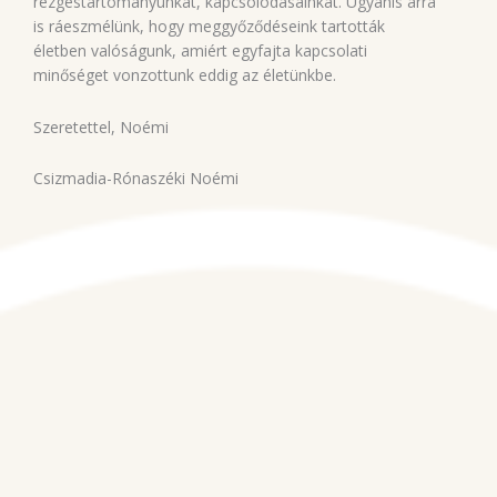
rezgéstartományunkat, kapcsolódásainkat. Ugyanis arra
is ráeszmélünk, hogy meggyőződéseink tartották
életben valóságunk, amiért egyfajta kapcsolati
minőséget vonzottunk eddig az életünkbe.
Szeretettel, Noémi
Csizmadia-Rónaszéki Noémi