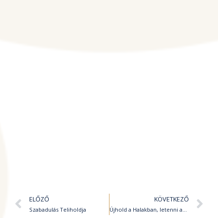
Előző
K
ELŐZŐ
KÖVETKEZŐ
Szabadulás Teliholdja
Újhold a Halakban, letenni az elme szorítását