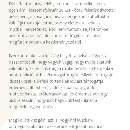
Direktbe fordulása előtt, amikor is szimbolikusan az
égen állni látszott (február 20.-21.- óta), felerősödhetett
belső nyugtalanságunk, hisz az ereje koncentráltabbá
vált. Égi munkája során, bizony előhozta azokat a
múltbéli helyzeteket, ahol nem tudtunk saját erőnkbe
beleállni, ahol mások akaratától függünk, és ahol
megfutamodtunk a kezdeményezéstől.
Ilyenkor a fókusz a külvilág helyett a belső világunkra
összpontosult, hogy vegyük végig, hogy mit is akarunk
valójában, és nézzük meg a minket érő külső hatásokra
adott reakcióink belső mozgatórugóit. Mivel a retrográd
időszak csak a befelé történő elindulást támogatja,
érdemes volt ebben az időszakban újra gondolni
motivációinkat, erőforrásainkat, és érdemes volt egy
picit lelassulni, hogy időt hagyjunk testünknek a
megfelelő regenerációra.
Meg kellett vizsgálni azt is, hogy hol küzdünk
önmagunkkal, mi okozza erőnk elfojtását, és mi az