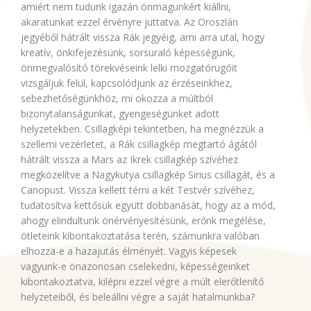
amiért nem tudunk igazán önmagunkért kiállni,
akaratunkat ezzel érvényre juttatva. Az Oroszlán
jegyéből hátrált vissza Rák jegyéig, ami arra utal, hogy
kreatív, önkifejezésünk, sorsuraló képességünk,
önmegvalósító törekvéseink lelki mozgatórugóit
vizsgáljuk felül, kapcsolódjunk az érzéseinkhez,
sebezhetőségünkhöz, mi okozza a múltból
bizonytalanságunkat, gyengeségünket adott
helyzetekben. Csillagképi tekintetben, ha megnézzük a
szellemi vezérletet, a Rák csillagkép megtartó ágától
hátrált vissza a Mars az Ikrek csillagkép szívéhez
megközelítve a Nagykutya csillagkép Sirius csillagát, és a
Canopust. Vissza kellett térni a két Testvér szívéhez,
tudatosítva kettősük együtt dobbanását, hogy az a mód,
ahogy elindultunk önérvényesítésünk, erőnk megélése,
ötleteink kibontakoztatása terén, számunkra valóban
elhozza-e a hazajutás élményét. Vagyis képesek
vagyunk-e önazonosan cselekedni, képességeinket
kibontakoztatva, kilépni ezzel végre a múlt elerőtlenítő
helyzeteiből, és beleállni végre a saját hatalmunkba?