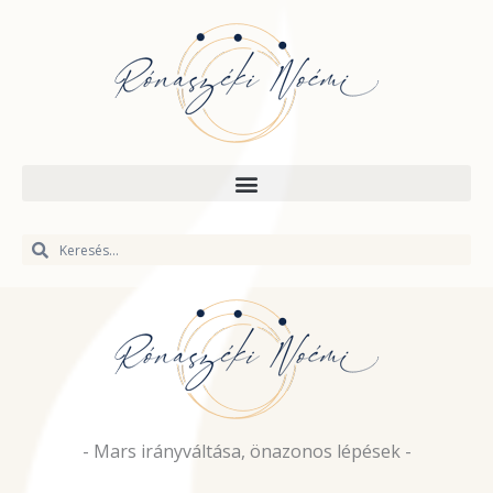
Skip
to
content
Keresés
Keresés
- Mars irányváltása, önazonos lépések -