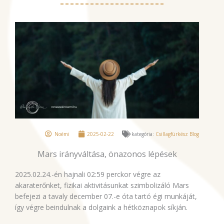
Noémi
2025-02-22
kategória:
Csillagfürkész Blog
Mars irányváltása, önazonos lépések
2025.02.24.-én hajnali 02:59 perckor végre az
akaraterőnket, fizikai aktivitásunkat szimbolizáló Mars
befejezi a tavaly december 07.-e óta tartó égi munkáját,
így végre beindulnak a dolgaink a hétköznapok síkján.