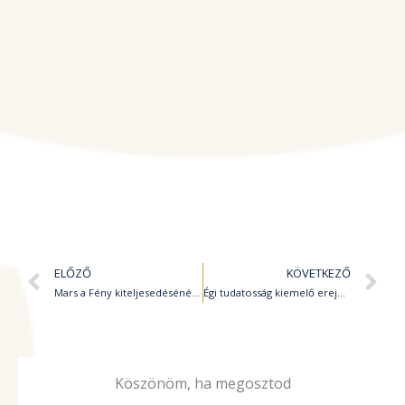
Előző
K
ELŐZŐ
KÖVETKEZŐ
Mars a Fény kiteljesedésénél, a Vízöntő Plútóval kapcsolódva
Égi tudatosság kiemelő ereje, Mars-Szaturnusz trigon
Köszönöm, ha megosztod