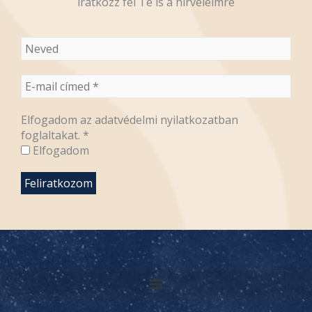
iratkozz fel Te is a hírveleimre
Elfogadom az adatvédelmi nyilatkozatban
foglaltakat.
*
Elfogadom