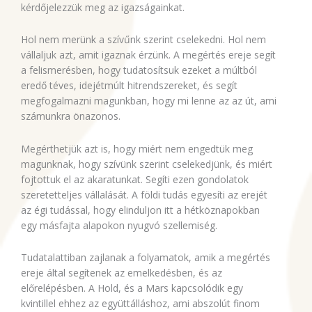
kérdőjelezzük meg az igazságainkat.
Hol nem merünk a szívűnk szerint cselekedni. Hol nem
vállaljuk azt, amit igaznak érzünk. A megértés ereje segít
a felismerésben, hogy tudatosítsuk ezeket a múltból
eredő téves, idejétmúlt hitrendszereket, és segít
megfogalmazni magunkban, hogy mi lenne az az út, ami
számunkra önazonos.
Megérthetjük azt is, hogy miért nem engedtük meg
magunknak, hogy szívünk szerint cselekedjünk, és miért
fojtottuk el az akaratunkat. Segíti ezen gondolatok
szeretetteljes vállalását. A földi tudás egyesíti az erejét
az égi tudással, hogy elinduljon itt a hétköznapokban
egy másfajta alapokon nyugvó szellemiség.
Tudatalattiban zajlanak a folyamatok, amik a megértés
ereje által segítenek az emelkedésben, és az
előrelépésben. A Hold, és a Mars kapcsolódik egy
kvintillel ehhez az együttálláshoz, ami abszolút finom