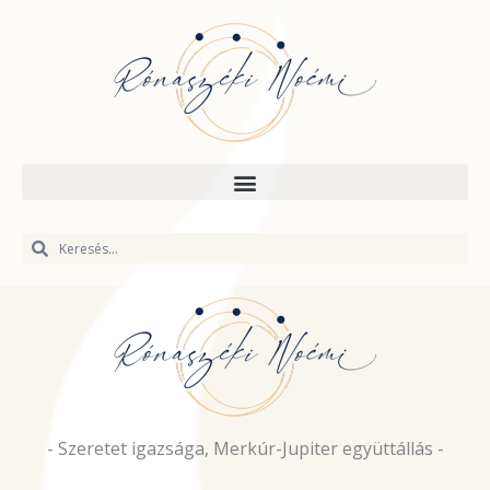
Skip
to
content
Keresés
Keresés
- Szeretet igazsága, Merkúr-Jupiter együttállás -