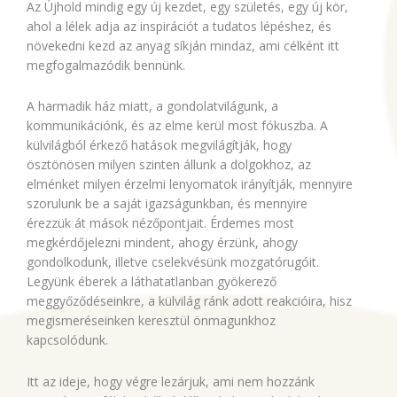
Az Újhold mindig egy új kezdet, egy születés, egy új kör,
ahol a lélek adja az inspirációt a tudatos lépéshez, és
növekedni kezd az anyag síkján mindaz, ami célként itt
megfogalmazódik bennünk.
A harmadik ház miatt, a gondolatvilágunk, a
kommunikációnk, és az elme kerül most fókuszba. A
külvilágból érkező hatások megvilágítják, hogy
ösztönösen milyen szinten állunk a dolgokhoz, az
elménket milyen érzelmi lenyomatok irányítják, mennyire
szorulunk be a saját igazságunkban, és mennyire
érezzük át mások nézőpontjait. Érdemes most
megkérdőjelezni mindent, ahogy érzünk, ahogy
gondolkodunk, illetve cselekvésünk mozgatórugóit.
Legyünk éberek a láthatatlanban gyökerező
meggyőződéseinkre, a külvilág ránk adott reakcióira, hisz
megismeréseinken keresztül önmagunkhoz
kapcsolódunk.
Itt az ideje, hogy végre lezárjuk, ami nem hozzánk