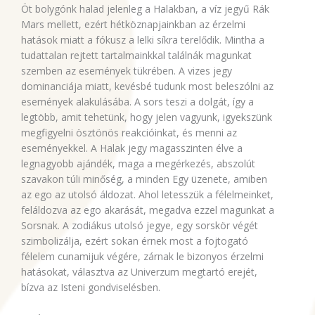
Öt bolygónk halad jelenleg a Halakban, a víz jegyű Rák
Mars mellett, ezért hétköznapjainkban az érzelmi
hatások miatt a fókusz a lelki síkra terelődik. Mintha a
tudattalan rejtett tartalmainkkal találnák magunkat
szemben az események tükrében. A vizes jegy
dominanciája miatt, kevésbé tudunk most beleszólni az
események alakulásába. A sors teszi a dolgát, így a
legtöbb, amit tehetünk, hogy jelen vagyunk, igyekszünk
megfigyelni ösztönös reakcióinkat, és menni az
eseményekkel. A Halak jegy magasszinten élve a
legnagyobb ajándék, maga a megérkezés, abszolút
szavakon túli minőség, a minden Egy üzenete, amiben
az ego az utolsó áldozat. Ahol letesszük a félelmeinket,
feláldozva az ego akarását, megadva ezzel magunkat a
Sorsnak. A zodiákus utolsó jegye, egy sorskör végét
szimbolizálja, ezért sokan érnek most a fojtogató
félelem cunamijuk végére, zárnak le bizonyos érzelmi
hatásokat, választva az Univerzum megtartó erejét,
bízva az Isteni gondviselésben.