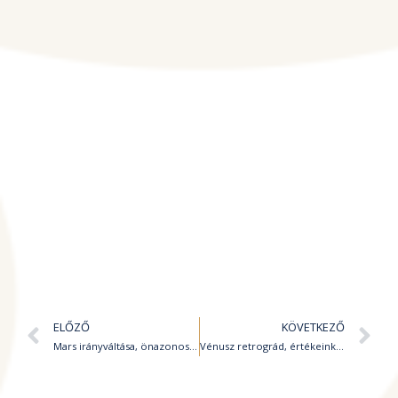
Előző
K
ELŐZŐ
KÖVETKEZŐ
Mars irányváltása, önazonos lépések
Vénusz retrográd, értékeink felülvizsgálata