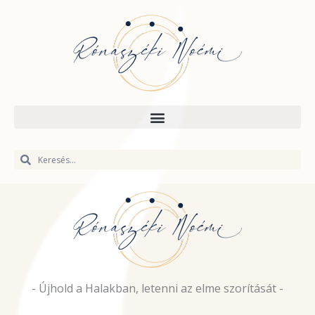
Skip
to
content
Keresés
Keresés
- Újhold a Halakban, letenni az elme szorítását -