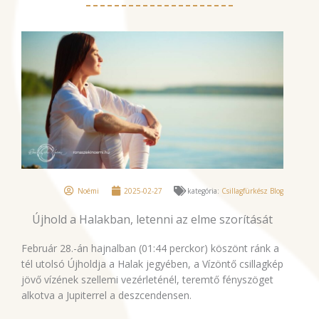
Noémi
2025-02-27
kategória:
Csillagfürkész Blog
Újhold a Halakban, letenni az elme szorítását
Február 28.-án hajnalban (01:44 perckor) köszönt ránk a
tél utolsó Újholdja a Halak jegyében, a Vízöntő csillagkép
jövő vízének szellemi vezérleténél, teremtő fényszöget
alkotva a Jupiterrel a deszcendensen.